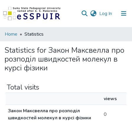
(current)
Log In
Communities
Home
Statistics
&
Collections
Statistics for Закон Максвелла про
розподіл швидкостей молекул в
All of DSpace
курсі фізики
Total visits
views
Закон Максвелла про розподіл
0
швидкостей молекул в курсі фізики