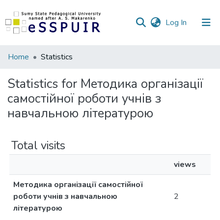
(current)
Log In
Communities
Home
Statistics
&
Collections
Statistics for Методика організації
самостійної роботи учнів з
All of DSpace
навчальною літературою
Total visits
views
Методика організації самостійної
роботи учнів з навчальною
2
літературою