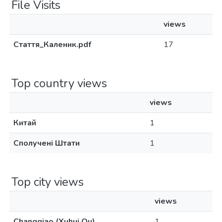
File Visits
views
Стаття_Каленик.pdf
17
Top country views
views
Китай
1
Сполучені Штати
1
Top city views
views
Changqiao (Xuhui Qu)
1