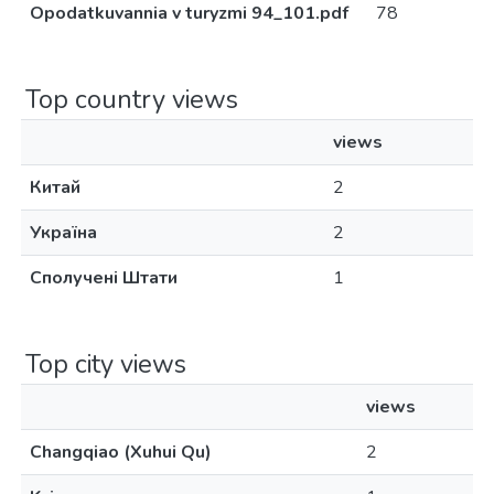
Opodatkuvannia v turyzmi 94_101.pdf
78
Top country views
views
Китай
2
Україна
2
Сполучені Штати
1
Top city views
views
Changqiao (Xuhui Qu)
2