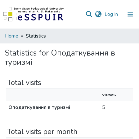
(current)
Log In
Communities
Home
Statistics
&
Collections
Statistics for Оподаткування в
туризмі
All of DSpace
Total visits
views
Оподаткування в туризмі
5
Total visits per month