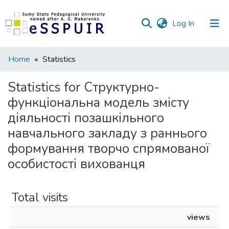
(current)
Log In
Communities
Home
Statistics
&
Collections
Statistics for Структурно-
функціональна модель змісту
All of DSpace
діяльності позашкільного
навчального закладу з раннього
формування творчо спрямованої
особистості вихованця
Total visits
views