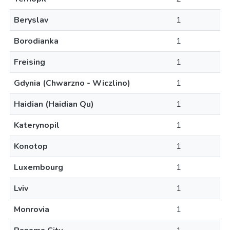
Beryslav
1
Borodianka
1
Freising
1
Gdynia (Chwarzno - Wiczlino)
1
Haidian (Haidian Qu)
1
Katerynopil
1
Konotop
1
Luxembourg
1
Lviv
1
Monrovia
1