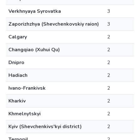
Verkhnyaya Syrovatka
3
Zaporizhzhya (Shevchenkovskiy raion)
3
Calgary
2
Changqiao (Xuhui Qu)
2
Dnipro
2
Hadiach
2
Ivano-Frankivsk
2
Kharkiv
2
Khmelnytskyi
2
Kyiv (Shevchenkivs'kyi district)
2
Ternopil
2