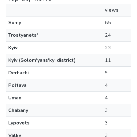
views
Sumy
85
Trostyanets'
24
Kyiv
23
Kyiv (Solom'yans'kyi district)
11
Derhachi
9
Poltava
4
Uman
4
Chabany
3
Lypovets
3
Valky
3