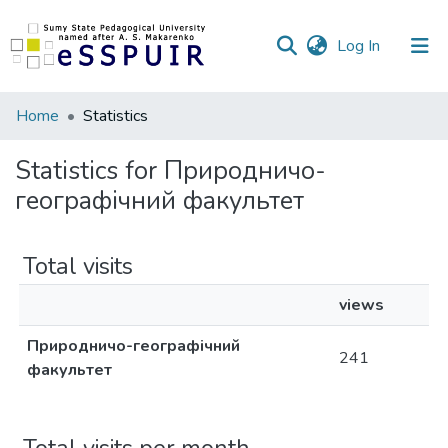
(current)
Log In
Communities
Home
Statistics
&
Collections
Statistics for Природничо-
географічний факультет
All of DSpace
Total visits
views
Природничо-географічний
241
факультет