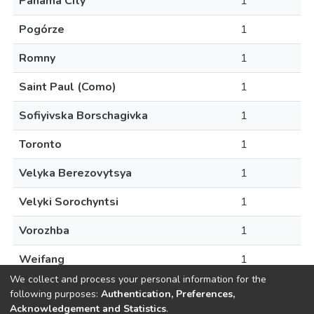
Panama City
1
Pogórze
1
Romny
1
Saint Paul (Como)
1
Sofiyivska Borschagivka
1
Toronto
1
Velyka Berezovytsya
1
Velyki Sorochyntsi
1
Vorozhba
1
Weifang
1
We collect and process your personal information for the
following purposes:
Authentication, Preferences,
Acknowledgement and Statistics
.