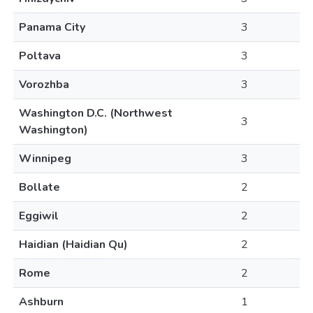
Panama City
3
Poltava
3
Vorozhba
3
Washington D.C. (Northwest
3
Washington)
Winnipeg
3
Bollate
2
Eggiwil
2
Haidian (Haidian Qu)
2
Rome
2
Ashburn
1