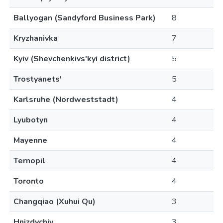
Ballyogan (Sandyford Business Park)
8
Kryzhanivka
7
Kyiv (Shevchenkivs'kyi district)
5
Trostyanets'
5
Karlsruhe (Nordweststadt)
4
Lyubotyn
4
Mayenne
4
Ternopil
4
Toronto
4
Changqiao (Xuhui Qu)
3
Hnizdychiv
3