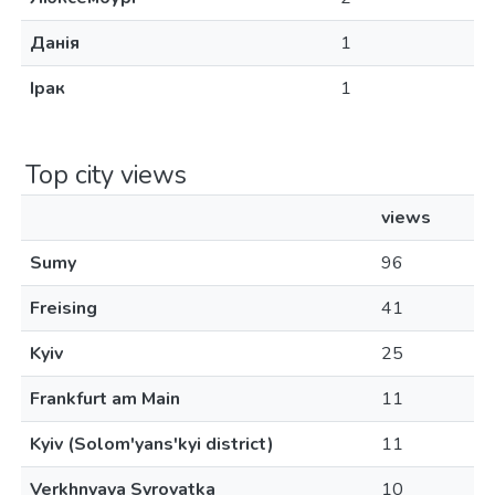
Данія
1
Ірак
1
Top city views
views
Sumy
96
Freising
41
Kyiv
25
Frankfurt am Main
11
Kyiv (Solom'yans'kyi district)
11
Verkhnyaya Syrovatka
10