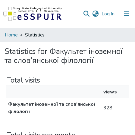
(current)
Log In
Communities
Home
Statistics
&
Collections
Statistics for Факультет іноземної
та слов’янської філології
All of DSpace
Total visits
views
Факультет іноземної та слов’янської
328
філології