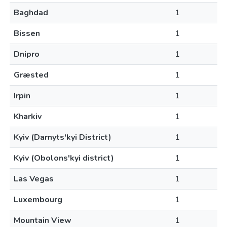
Baghdad
1
Bissen
1
Dnipro
1
Græsted
1
Irpin
1
Kharkiv
1
Kyiv (Darnyts'kyi District)
1
Kyiv (Obolons'kyi district)
1
Las Vegas
1
Luxembourg
1
Mountain View
1