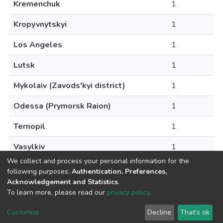
Kremenchuk
1
Kropyvnytskyi
1
Los Angeles
1
Lutsk
1
Mykolaiv (Zavods'kyi district)
1
Odessa (Prymorsk Raion)
1
Ternopil
1
Vasylkiv
1
We collect and process your personal information for the
following purposes:
Authentication, Preferences,
Acknowledgement and Statistics
.
To learn more, please read our
privacy policy
.
DSpace software and SSPU named after A.S. Makarenko
copyright © 2002-2026
LYRASIS
Customize
Decline
That's ok
Cookie settings
Privacy policy
Send Feedback