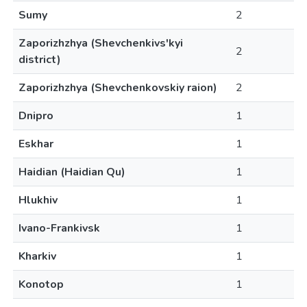
Sumy
2
Zaporizhzhya (Shevchenkivs'kyi
2
district)
Zaporizhzhya (Shevchenkovskiy raion)
2
Dnipro
1
Eskhar
1
Haidian (Haidian Qu)
1
Hlukhiv
1
Ivano-Frankivsk
1
Kharkiv
1
Konotop
1