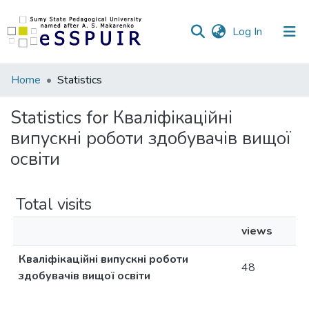
(current)
Log In
Communities
Home
Statistics
&
Collections
Statistics for Кваліфікаційні
випускні роботи здобувачів вищої
All of DSpace
освіти
Total visits
views
Кваліфікаційні випускні роботи
48
здобувачів вищої освіти