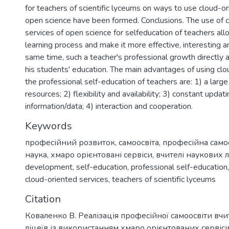
for teachers of scientific lyceums on ways to use cloud-or
open science have been formed. Conclusions. The use of 
services of open science for selfeducation of teachers al
learning process and make it more effective, interesting a
same time, such a teacher's professional growth directly a
his students' education. The main advantages of using clo
the professional self-education of teachers are: 1) a large
resources; 2) flexibility and availability; 3) constant updati
information/data; 4) interaction and cooperation.
Keywords
професійний розвиток
,
самоосвіта
,
професійна само
наука
,
хмаро орієнтовані сервіси
,
вчителі наукових л
development
,
self-education
,
professional self-education
cloud-oriented services
,
teachers of scientific lyceums
Citation
Коваленко В. Реалізація професійної самоосвіти вчи
ліцеїв із використанням хмаро орієнтованих сервісі