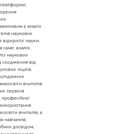
і платформи;
ворення
ок.
важливим є аналіз
телів наукових
 відкритої науки.
 саме: аналіз,
ліз наукових
д сходження від
укових ліцеїв,
дослідженні
самоосвіти вчителів
их сервісів
ї професійної
и використання
оосвіти вчителів, а
ія навчання;
обмін досвідом;