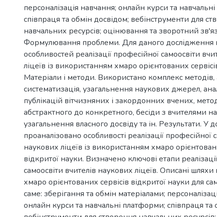
персоналізація навчання; онлайн курси та навчальн
співпраця та обмін досвідом; вебінструменти для ст
навчальних ресурсів; оцінювання та зворотний зв'яз
Формулювання проблеми. Для даного дослідження 
особливостей реалізації професійної самоосвіти вчи
ліцеїв із використанням хмаро орієнтованих сервісів
Матеріали і методи. Використано комплекс методів, а
систематизація, узагальнення наукових джерел, ана
публікацій вітчизняних і закордонних вчених, мето
абстрактного до конкретного, бесіди з вчителями на
узагальнення власного досвіду та ін. Результати. У 
проаналізовано особливості реалізації професійної 
наукових ліцеїв із використанням хмаро орієнтован
відкритої науки. Визначено ключові етапи реалізаці
самоосвіти вчителів наукових ліцеїв. Описані шлях
хмаро орієнтованих сервісів відкритої науки для сам
саме: зберігання та обмін матеріалами; персоналізац
онлайн курси та навчальні платформи; співпраця та 