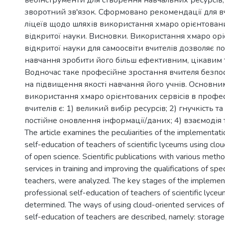
вебінструменти для створення навчальних ресурсів;
зворотний зв'язок. Сформовано рекомендації для в
ліцеїв щодо шляхів використання хмаро орієнтовани
відкритої науки. Висновки. Використання хмаро орі
відкритої науки для самоосвіти вчителів дозволяє 
навчання зробити його більш ефективним, цікавим 
Водночас таке професійне зростання вчителя безп
на підвищення якості навчання його учнів. Основн
використання хмаро орієнтованих сервісів в профес
вчителів є: 1) великий вибір ресурсів; 2) гнучкість та
постійне оновлення інформації/даних; 4) взаємодія 
The article examines the peculiarities of the implementati
self-education of teachers of scientific lyceums using clo
of open science. Scientific publications with various meth
services in training and improving the qualifications of speci
teachers, were analyzed. The key stages of the implemen
professional self-education of teachers of scientific lyc
determined. The ways of using cloud-oriented services of
self-education of teachers are described, namely: storag