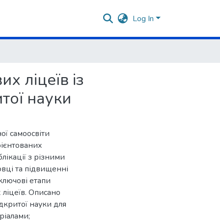
Log In
х ліцеїв із
тої науки
ної самоосвіти
рієнтованих
блікації з різними
овці та підвищенні
 ключові етапи
 ліцеїв. Описано
дкритої науки для
еріалами;