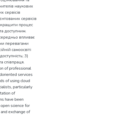
 оцінювання та
чителів наукових
х сервісів
єнтованих сервісів
покращити процес
та доступним.
осередньо впливає
ими перевагами
ійній самоосвіті
 доступність; 3)
та співпраця.
on of professional
udoriented services
ods of using cloud
alists, particularly
tation of
eums have been
 open science for
e and exchange of