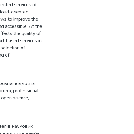
iented services of
cloud-oriented
lows to improve the
nd accessible. At the
ffects the quality of
ud-based services in
 selection of
ng of
освіта
,
відкрита
іцеїв
,
professional
,
open science
,
телів наукових
в відкритої науки