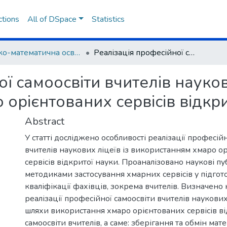
ctions
All of DSpace
Statistics
Фізико-математична освіта
Реалізація професійної самоосвіти вчителів наукових ліцеїв із використанням хмаро орієнтованих сервісів відкритої науки
ї самоосвіти вчителів наукови
орієнтованих сервісів відкри
Abstract
У статті досліджено особливості реалізації професій
вчителів наукових ліцеїв із використанням хмаро о
сервісів відкритої науки. Проаналізовано наукові пу
методиками застосування хмарних сервісів у підгот
кваліфікації фахівців, зокрема вчителів. Визначено
реалізації професійної самоосвіти вчителів наукових
шляхи використання хмаро орієнтованих сервісів ві
самоосвіти вчителів, а саме: зберігання та обмін мат