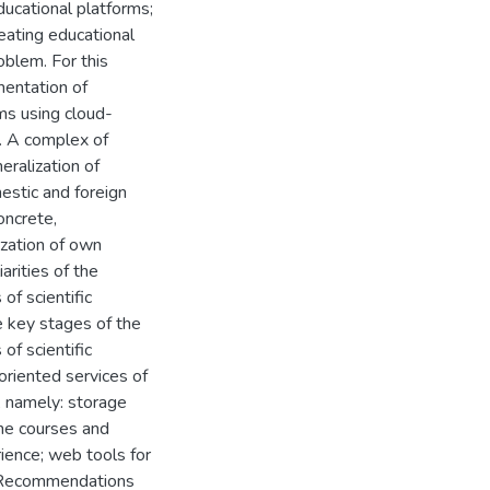
educational platforms;
eating educational
oblem. For this
mentation of
ums using cloud-
. A complex of
ralization of
mestic and foreign
oncrete,
ization of own
arities of the
of scientific
e key stages of the
of scientific
riented services of
, namely: storage
ine courses and
ience; web tools for
. Recommendations