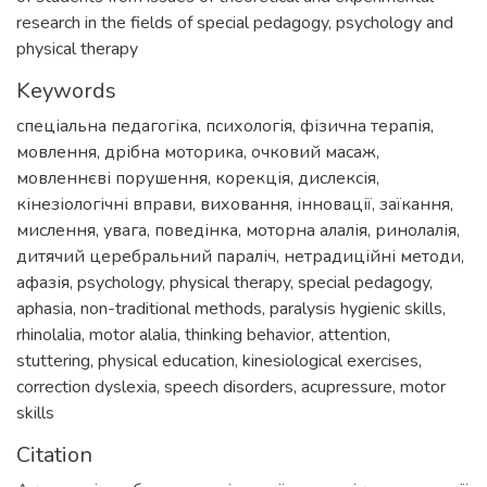
research in the fields of special pedagogy, psychology and
physical therapy
Keywords
спеціальна педагогіка
,
психологія
,
фізична терапія
,
мовлення
,
дрібна моторика
,
очковий масаж
,
мовленнєві порушення
,
корекція
,
дислексія
,
кінезіологічні вправи
,
виховання
,
інновації
,
заїкання
,
мислення
,
увага
,
поведінка
,
моторна алалія
,
ринолалія
,
дитячий церебральний параліч
,
нетрадиційні методи
,
афазія
,
psychology
,
physical therapy
,
special pedagogy
,
aphasia
,
non-traditional methods
,
paralysis hygienic skills
,
rhinolalia
,
motor alalia
,
thinking behavior
,
attention
,
stuttering
,
physical education
,
kinesiological exercises
,
correction dyslexia
,
speech disorders
,
acupressure
,
motor
skills
Citation