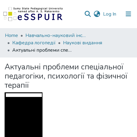
(current)
Log In
Communities
Home
Навчально-науковий інститут фізичної культури
&
Кафедра логопедії
Наукові видання
Collections
Актуальні проблеми спеціальної педагогіки, психології та фізичної терапії
All of DSpace
Актуальні проблеми спеціальної
педагогіки, психології та фізичної
Statistics
терапії