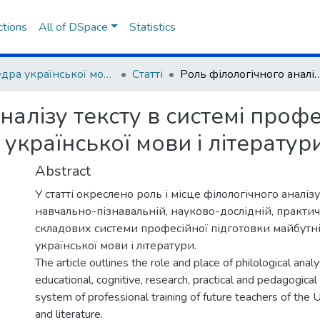
ctions
All of DSpace
Statistics
Кафедра української мови та літератури
Статті
Роль філологічного аналізу тексту в системі професійної підготовки майбутнього вчите
налізу тексту в системі профе
української мови і літератур
Abstract
У статті окреслено роль і місце філологічного аналізу
навчально-пізнавальній, науково-дослідній, практи
складових системи професійної підготовки майбутні
української мови і літератури.
The article outlines the role and place of philological analy
educational, cognitive, research, practical and pedagogic
system of professional training of future teachers of the 
and literature.