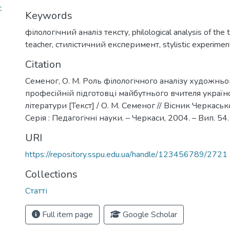
c
Keywords
філологічний аналіз тексту
,
philological analysis of the 
teacher
,
стилістичний експеримент
,
stylistic experimen
Citation
Семеног, О. М. Роль філологічного аналізу художньог
професійній підготовці майбутнього вчителя українс
літератури [Текст] / О. М. Семеног // Вісник Черкаськ
Серія : Педагогічні науки. – Черкаси, 2004. – Вип. 54.
URI
https://repository.sspu.edu.ua/handle/123456789/2721
Collections
Статті
Full item page
Google Scholar