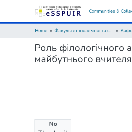
Communities & Colle
Home
Факультет іноземної та слов’янської філології
Роль філологічного а
майбутнього вчителя 
No
Files