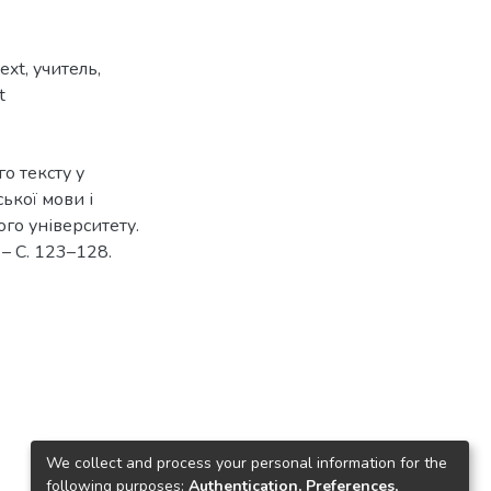
text
,
учитель
,
t
о тексту у
ької мови і
ого університету.
 – С. 123–128.
We collect and process your personal information for the
following purposes:
Authentication, Preferences,