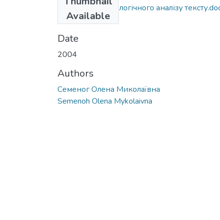
Thumbnail
Стаття Роль філологічного аналізу тексту.do
Available
(86.5 KB)
Date
2004
Authors
Семеног Олена Миколаївна
Semenoh Olena Mykolaivna