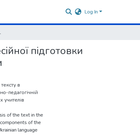
Log In
ля української мови і літератури
сійної підготовки
и
 тексту в
чно-педагогічній
х учителів
sis of the text in the
al components of the
Ukrainian language