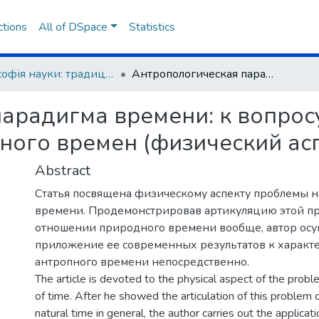
ctions
All of DSpace
Statistics
Філософія науки: традиції та інновації
Антропологическая парадигма времени: к вопросу о направленности природного и антропного времен (физический аспект)
арадигма времени: к вопрос
ного времен (физический асп
Abstract
Статья посвящена физическому аспекту проблемы 
времени. Продемонстрировав артикуляцию этой п
отношении природного времени вообще, автор осу
приложение ее современных результатов к характ
антропного времени непосредственно.
The article is devoted to the physical aspect of the proble
of time. After he showed the articulation of this problem 
natural time in general, the author carries out the applicat