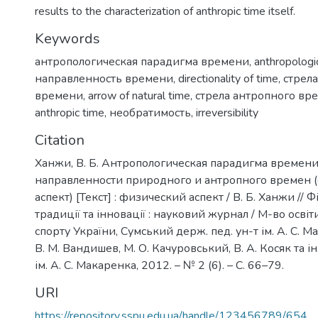
results to the characterization of anthropic time itself.
Keywords
антропологическая парадигма времени
,
anthropologi
направленность времени
,
directionality of time
,
стрел
времени
,
arrow of natural time
,
стрела антропного вр
anthropic time
,
необратимость
,
irreversibility
Citation
Ханжи, В. Б. Антропологическая парадигма времени:
направленности природного и антропного времен 
аспект) [Текст] : физический аспект / В. Б. Ханжи // 
традиції та інновації : науковий журнал / М-во освіти
спорту України, Сумський держ. пед. ун-т ім. А. С. Ма
В. М. Вандишев, М. О. Качуровський, В. А. Косяк та ін
ім. А. С. Макаренка, 2012. – № 2 (6). – С. 66–79.
URI
https://repository.sspu.edu.ua/handle/123456789/654