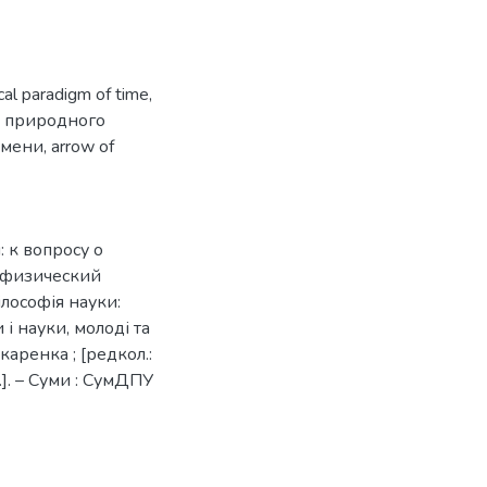
cal paradigm of time
,
а природного
емени
,
arrow of
 к вопросу о
(физический
Філософія науки:
 і науки, молоді та
каренка ; [редкол.:
.]. – Суми : СумДПУ