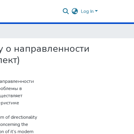
Log In
у о направленности
ект)
направленности
роблемы в
ществляет
еристике
m of directionality
concerning the
ion of it’s modern