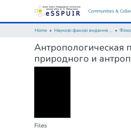
Communities & Colle
Home
Наукові фахові видання СумДПУ
Антропологическая п
природного и антроп
Files