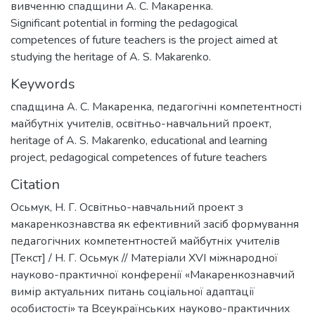
вивченню спадщини А. С. Макаренка.
Significant potential in forming the pedagogical
competences of future teachers is the project aimed at
studying the heritage of A. S. Makarenko.
Keywords
спадщина А. С. Макаренка
,
педагогічні компетентності
майбутніх учителів
,
освітньо-навчальний проект
,
heritage of A. S. Makarenko
,
educational and learning
project
,
pedagogical competences of future teachers
Citation
Осьмук, Н. Г. Освітньо-навчальний проект з
макаренкознавства як ефективний засіб формування
педагогічних компетентностей майбутніх учителів
[Текст] / Н. Г. Осьмук // Матеріали XVI міжнародної
науково-практичної конференії «Макаренкознавчий
вимір актуальних питань соціальної адаптації
особистості» та Всеукраїнських науково-практичних