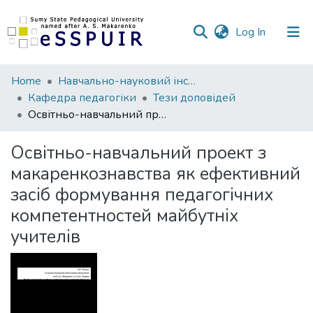
(current)
Log In
Communities
Home
Навчально-науковий інститут педагогіки і психології
&
Кафедра педагогіки
Тези доповідей
Collections
Освітньо-навчальний проект з макаренкознавства як ефективний засіб формування педагогічних компетентностей майбутніх учителів
All of DSpace
Освітньо-навчальний проект з
макаренкознавства як ефективний
Statistics
засіб формування педагогічних
компетентностей майбутніх
учителів