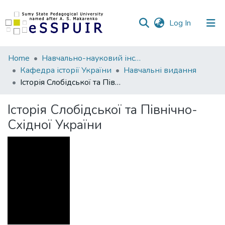
(current)
Log In
Communities
Home
Навчально-науковий інститут історії, права та міжнародних відносин
&
Кафедра історії України
Навчальні видання
Collections
Історія Слобідської та Північно-Східної України
All of DSpace
Історія Слобідської та Північно-
Східної України
Statistics