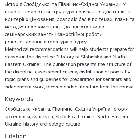
«Історія Слобідської та Північно-Східної України». У
виданні подаються структура навчальної дисципліни,
критерії оцінювання, розподіл балів по темах, плани та
методичні рекомендації до підготовки до
семінарських занять і самостійної роботи,
рекомендована література з курсу.
Methodical recommendations will help students prepare for
classes in the discipline "History of Slobidska and North-
Eastern Ukraine". The publication presents the structure of
the discipline, assessment criteria, distribution of points by
topic, plans and guidelines for preparation for seminars and
independent work, recommended literature from the course.
Keywords
Слобідська Україна
,
Північно-Східна Україна
,
історія
,
археологія
,
культура
,
Slobidska Ukraine
,
North-Eastern
Ukraine
,
history
,
archeology
,
culture
Citation