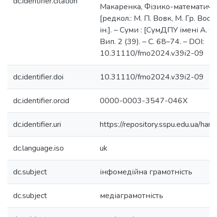
dc.identifier.citation
Макаренка, Фізико-математични
[редкол.: М. П. Вовк, М. Гр. Вос
ін.]. – Суми : [СумДПУ імені А. С
Вип. 2 (39). – С. 68–74. – DOI:
10.31110/fmo2024.v39i2-09
dc.identifier.doi
10.31110/fmo2024.v39i2-09
dc.identifier.orcid
0000-0003-3547-046X
dc.identifier.uri
https://repository.sspu.edu.ua/
dc.language.iso
uk
dc.subject
інфомедійна грамотність
dc.subject
медіаграмотність