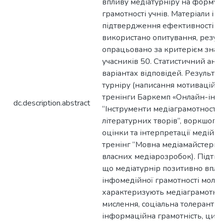
впливу медіатурніру на формув
грамотності учнів. Матеріали і 
підтвердження ефективності М
використано опитування, резул
опрацьовано за критерієм знакі
учасників 50. Статистичний ана
варіантах відповідей. Результа
турніру (написання мотиваційно
тренінги Баркемп «Онлайн-інс
dc.description.abstract
“Інструменти медіаграмотності 
літературних творів“, воркшоп
оцінки та інтерпретації медійно
тренінг “Мовна медіамайстерня
власних медіарозробок). Підтв
що медіатурнір позитивно впли
інфомедійної грамотності молод
характеризують медіаграмотніс
мислення, соціальна толерантніс
інформаційна грамотність, циф