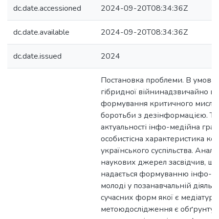
dc.date.accessioned
2024-09-20T08:34:36Z
dc.date.available
2024-09-20T08:34:36Z
dc.date.issued
2024
Постановка проблеми. В умовах в
гібридної війнинадзвичайно в
формування критичного мислен
боротьби з дезінформацією. То
актуальності інфо-медійна грам
особистісна характеристика ко
українського суспільства. Аналі
наукових джерел засвідчив, що
надається формуванню інфо-ме
молоді у позанавчальній діяльно
сучасних форм якої є медіатурн
метоюдослідження є обґрунтув