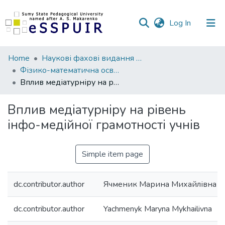
(current)
Log In
Communities
Home
Наукові фахові видання СумДПУ
&
Фізико-математична освіта
Collections
Вплив медіатурніру на рівень інфо-медійної грамотності учнів
All of DSpace
Вплив медіатурніру на рівень
інфо-медійної грамотності учнів
Statistics
Simple item page
dc.contributor.author
Ячменик Марина Михайлівна
dc.contributor.author
Yachmenyk Maryna Mykhailivna