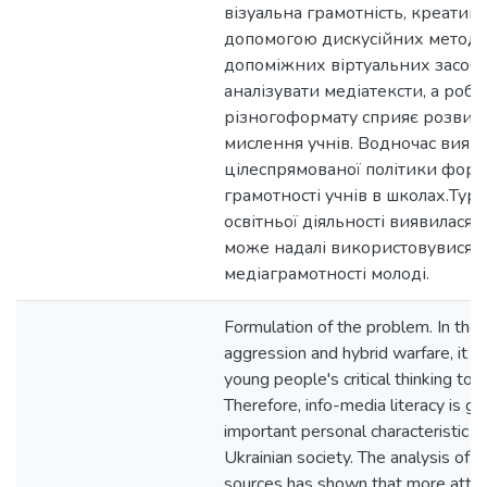
візуальна грамотність, креативн
допомогою дискусійних методів
допоміжних віртуальних засоб
аналізувати медіатексти, а робо
різногоформату сприяє розвит
мислення учнів. Водночас виявл
цілеспрямованої політики фор
грамотності учнів в школах.Тур
освітньої діяльності виявилася
може надалі використовувися д
медіаграмотності молоді.
Formulation of the problem. In the 
aggression and hybrid warfare, it is
young people's critical thinking to 
Therefore, info-media literacy is ga
important personal characteristic 
Ukrainian society. The analysis of Uk
sources has shown that more atten