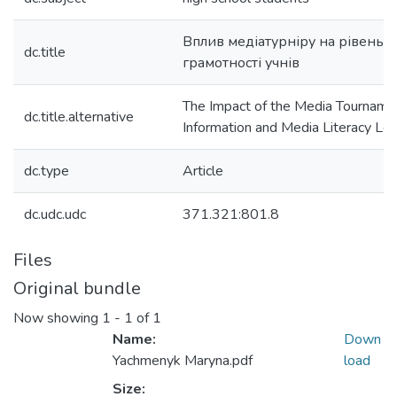
Вплив медіатурніру на рівень 
dc.title
грамотності учнів
The Impact of the Media Tournamen
dc.title.alternative
Information and Media Literacy Lev
dc.type
Article
dc.udc.udc
371.321:801.8
Files
Original bundle
Now showing
1 - 1 of 1
Name:
Down
Yachmenyk Maryna.pdf
load
Size: