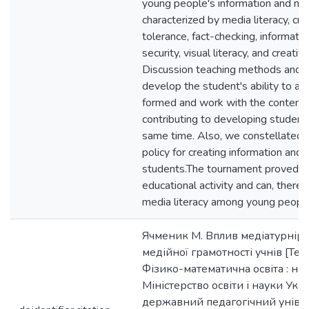
young people's information and medi
characterized by media literacy, criti
tolerance, fact-checking, information 
security, visual literacy, and creativi
Discussion teaching methods and aux
develop the student's ability to a
formed and work with the content o
contributing to developing students'
same time. Also, we constellated t
policy for creating information and 
students.The tournament proved ef
educational activity and can, there
media literacy among young people
Ячменик М. Вплив медіатурніру
медійної грамотності учнів [Текс
Фізико-математична освіта : на
Міністерство освіти і науки Укр
державний педагогічний універс