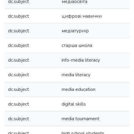
dc.subject
медіаосвіта
dc.subject
цифрові навички
dc.subject
медіатурнір
dc.subject
старша школа
dc.subject
info-media literacy
dc.subject
media literacy
dc.subject
media education
dc.subject
digital skills
dc.subject
media tournament
dc.subject
high school students