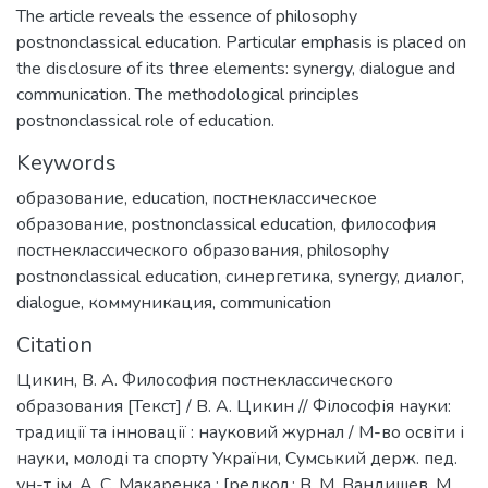
The article reveals the essence of philosophy
postnonclassical education. Particular emphasis is placed on
the disclosure of its three elements: synergy, dialogue and
communication. The methodological principles
postnonclassical role of education.
Keywords
образование
,
education
,
постнеклассическое
образование
,
postnonclassical education
,
философия
постнеклассического образования
,
philosophy
postnonclassical education
,
синергетика
,
synergy
,
диалог
,
dialogue
,
коммуникация
,
communication
Citation
Цикин, В. А. Философия постнеклассического
образования [Текст] / В. А. Цикин // Філософія науки:
традиції та інновації : науковий журнал / М-во освіти і
науки, молоді та спорту України, Сумський держ. пед.
ун-т ім. А. С. Макаренка ; [редкол.: В. М. Вандишев, М.