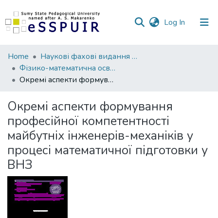
(current)
Log In
Communities
Home
Наукові фахові видання СумДПУ
&
Фізико-математична освіта
Collections
Окремі аспекти формування професійної компетентності майбутніх інженерів-механіків у процесі математичної підготовки у ВНЗ
All of DSpace
Окремі аспекти формування
професійної компетентності
Statistics
майбутніх інженерів-механіків у
процесі математичної підготовки у
ВНЗ