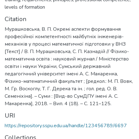
levels of formation
Citation
Мурашковська, В. П. Окремі аспекти формування
професійної компетентності майбутніх інженерів-
механіків у процесі математичної підготовки у ВНЗ
[Текст] / В. П. Мурашковська, С. П. Казнадій // Фізико-
математична освіта : науковий журнал / Міністерство
освіти і науки України, Сумський державний
педагогічний університет імені А. С. Макаренка,
Фізико-математичний факультет ; [редкол.: М. П. Вовк,
М. Гр. Воскоглу, Т. Г. Дерека та ін. ; гол. ред. О. В.
Семеніхіна]. – Суми : [Вид-во СумДПУ імені А. С.
Макаренка], 2018. – Вип. 4 (18). – С. 121–125.
URI
https://repository.sspu.edu.ua/handle/123456789/6697
Collections