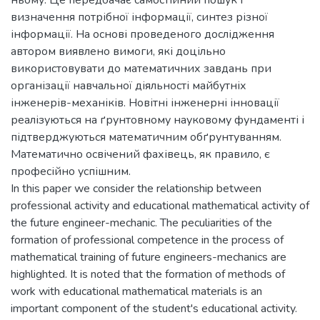
ньому. Це передбачає самостійний пошук і
визначення потрібної інформації, синтез різної
інформації. На основі проведеного дослідження
автором виявлено вимоги, які доцільно
використовувати до математичних завдань при
організації навчальної діяльності майбутніх
інженерів-механіків. Новітні інженерні інновації
реалізуються на ґрунтовному науковому фундаменті і
підтверджуються математичним обґрунтуванням.
Математично освічений фахівець, як правило, є
професійно успішним.
In this paper we consider the relationship between
professional activity and educational mathematical activity of
the future engineer-mechanic. The peculiarities of the
formation of professional competence in the process of
mathematical training of future engineers-mechanics are
highlighted. It is noted that the formation of methods of
work with educational mathematical materials is an
important component of the student's educational activity.