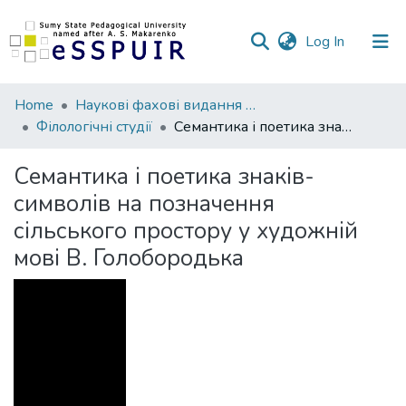
(current)
Log In
Communities
Home
Наукові фахові видання СумДПУ
&
Філологічні студії
Семантика і поетика знаків-символів на позначення сільського простору у художній мові В. Голобородька
Collections
Семантика і поетика знаків-
All of DSpace
символів на позначення
сільського простору у художній
Statistics
мові В. Голобородька