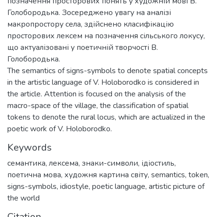
позначення просторових понять у художній мові В.
Голобородька. Зосереджено увагу на аналізі
макропростору села, здійснено класифікацію
просторових лексем на позначення сільського локусу,
що актуалізовані у поетичній творчості В.
Голобородька.
The semantics of signs-symbols to denote spatial concepts
in the artistic language of V. Holoborodko is considered in
the article. Attention is focused on the analysis of the
macro-space of the village, the classification of spatial
tokens to denote the rural locus, which are actualized in the
poetic work of V. Holoborodko.
Keywords
семантика
,
лексема
,
знаки-символи
,
ідіостиль
,
поетична мова
,
художня картина світу
,
semantics
,
token
,
signs-symbols
,
idiostyle
,
poetic language
,
artistic picture of
the world
Citation