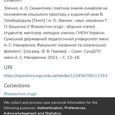
Зленко, А. О. Семантика і поетика знаків-символів на
позначення сільського простору у художній мові В.
Голобородька [Текст] / А. О. Зленко ; наук. керівник Т.
П. Беценко // Філологічні студії : збірник статей
студентів, магістрів, молодих учених / МОН України,
Сумський державний педагогічний університет імені
А. С. Макаренка, Факультет іноземної та слов’янської
філології ; [гол.ред.: В. В. Герман]. – Суми : СумДПУ
імені А. С. Макаренка, 2021. – С. 13–18.
URI
https://repository.sspu.edu.ua/handle/123456789/11763
Collections
Філологічні студії
We collect and process your personal information for the
Full item page
Google Scholar
following purposes:
Authentication, Preferences,
Acknowledgement and Statistics
.