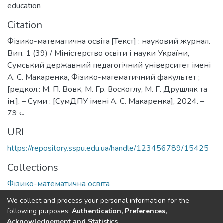
education
Citation
Фізико-математична освіта [Текст] : науковий журнал.
Вип. 1 (39) / Міністерство освіти і науки України,
Сумський державний педагогічний університет імені
А. С. Макаренка, Фізико-математичний факультет ;
[редкол.: М. П. Вовк, М. Гр. Воскоглу, М. Г. Друшляк та
ін.]. – Суми : [СумДПУ імені А. С. Макаренка], 2024. –
79 с.
URI
https://repository.sspu.edu.ua/handle/123456789/15425
Collections
Фізико-математична освіта
We collect and process your personal information for the
Full item page
Google Scholar
following purposes:
Authentication, Preferences,
Acknowledgement and Statistics
.