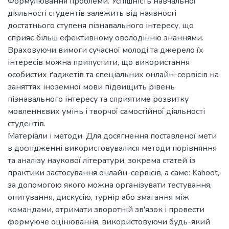
Формулювання проблеми. Успішність навчальної
діяльності студентів залежить від наявності
достатнього ступеня пізнавального інтересу, що
сприяє більш ефективному оволодінню знаннями.
Враховуючи вимоги сучасної молоді та джерело їх
інтересів можна припустити, що використання
особистих ґаджетів та спеціальних онлайн-сервісів на
заняттях іноземної мови підвищить рівень
пізнавального інтересу та сприятиме розвитку
мовленнєвих умінь і творчої самостійної діяльності
студентів.
Матеріали і методи. Для досягнення поставленої мети
в дослідженні використовувалися методи порівняння
та аналізу наукової літератури, зокрема статей із
практики застосування онлайн-сервісів, а саме: Kahoot,
за допомогою якого можна організувати тестування,
опитування, дискусію, турнір або змагання між
командами, отримати зворотній зв'язок і провести
формуюче оцінювання, використовуючи будь-який