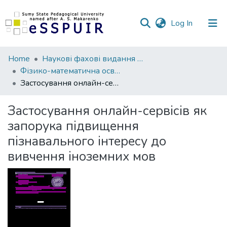
(current)
Log In
Communities
Home
Наукові фахові видання СумДПУ
&
Фізико-математична освіта
Collections
Застосування онлайн-сервісів як запорука підвищення пізнавального інтересу до вивчення іноземних мов
All of DSpace
Застосування онлайн-сервісів як
запорука підвищення
Statistics
пізнавального інтересу до
вивчення іноземних мов