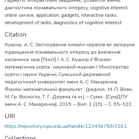
ґаджети
,
інтерактивні завдання,
,
розвиток вмінь
,
діагностика пізнавального інтересу
,
cognitive interest
,
online service
,
application
,
gadgets
,
interactive tasks
,
development of skills
,
diagnostics of cognitive interest
Citation
Кушнір, А. С. Застосування онлайн-сервісів як запорука
підвищення пізнавального інтересу до вивчення
іноземних мов [Текст] / А. С. Кушнір // Фізико-
математична освіта : науковий журнал / Міністерство
освіти і науки України, Сумський державний
педагогічний університет імені А. С. Макаренка,
Фізико-математичний факультет ; [редкол.: М. П. Вовк,
М. Гр. Воскоглу, Т. Г. Дерека та ін.]. – Суми : [СумДПУ
імені А. С. Макаренка], 2019. – Вип. 1 (19). – С. 95–101.
URI
https://repository.sspu.edu.ua/handle/123456789/7261
Collections