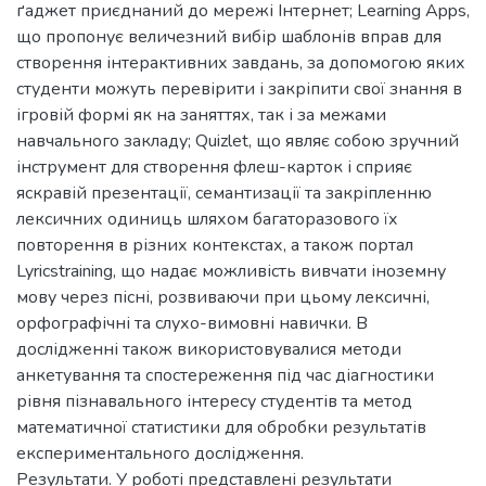
ґаджет приєднаний до мережі Інтернет; Learning Apps,
що пропонує величезний вибір шаблонів вправ для
створення інтерактивних завдань, за допомогою яких
студенти можуть перевірити і закріпити свої знання в
ігровій формі як на заняттях, так і за межами
навчального закладу; Quizlet, що являє собою зручний
інструмент для створення флеш-карток і сприяє
яскравій презентації, семантизації та закріпленню
лексичних одиниць шляхом багаторазового їх
повторення в різних контекстах, а також портал
Lyricstraining, що надає можливість вивчати іноземну
мову через пісні, розвиваючи при цьому лексичні,
орфографічні та слухо-вимовні навички. В
дослідженні також використовувалися методи
анкетування та спостереження під час діагностики
рівня пізнавального інтересу студентів та метод
математичної статистики для обробки результатів
експериментального дослідження.
Результати. У роботі представлені результати