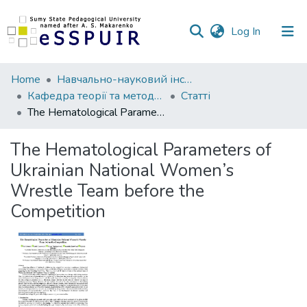
(current)
Log In
Communities
Home
Навчально-науковий інститут фізичної культури
&
Кафедра теорії та методики спорту
Статті
Collections
The Hematological Parameters of Ukrainian National Women’s Wrestle Team before the Competition
All of DSpace
The Hematological Parameters of
Ukrainian National Women’s
Statistics
Wrestle Team before the
Competition