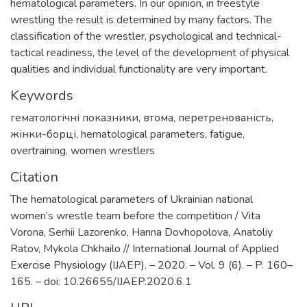
hematological parameters. In our opinion, in freestyle
wrestling the result is determined by many factors. The
classification of the wrestler, psychological and technical-
tactical readiness, the level of the development of physical
qualities and individual functionality are very important.
Keywords
гематологічні показники
,
втома
,
перетренованість
,
жінки-борці
,
hematological parameters
,
fatigue
,
overtraining
,
women wrestlers
Citation
The hematological parameters of Ukrainian national
women’s wrestle team before the competition / Vita
Vorona, Serhii Lazorenko, Hanna Dovhopolova, Anatoliy
Ratov, Mykola Chkhailo // International Journal of Applied
Exercise Physiology (IJAEP). – 2020. – Vol. 9 (6). – P. 160–
165. – doi: 10.26655/IJAEP.2020.6.1