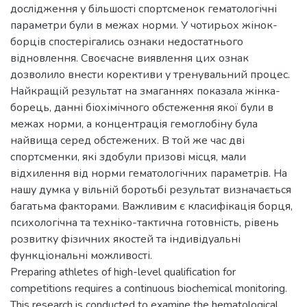
дослідження у більшості спортсменок гематологічні
параметри були в межах норми. У чотирьох жінок-
борців спостерігались ознаки недостатнього
відновлення. Своєчасне виявлення цих ознак
дозволило внести корективи у тренувальний процес.
Найкращій результат на змаганнях показала жінка-
борець, данні біохімічного обстеження якої були в
межах норми, а концентрація гемоглобіну була
найвища серед обстежених. В той же час дві
спортсменки, які здобули призові місця, мали
відхилення від норми гематологічних параметрів. На
нашу думка у вільній боротьбі результат визначається
багатьма факторами. Важливим є класифікація борця,
психологічна та техніко-тактична готовність, рівень
розвитку фізичних якостей та індивідуальні
функціональні можливості.
Preparing athletes of high-level qualification for
competitions requires a continuous biochemical monitoring.
This research is conducted to examine the hematological