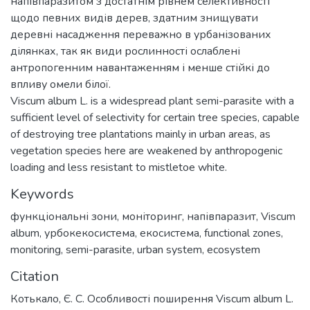
напівпаразитом з достатнім рівнем селективності
щодо певних видів дерев, здатним знищувати
деревні насадження переважно в урбанізованих
ділянках, так як види рослинності ослаблені
антропогенним навантаженням і менше стійкі до
впливу омели білої.
Viscum album L. is a widespread plant semi-parasite with a
sufficient level of selectivity for certain tree species, capable
of destroying tree plantations mainly in urban areas, as
vegetation species here are weakened by anthropogenic
loading and less resistant to mistletoe white.
Keywords
функціональні зони
,
моніторинг
,
напівпаразит
,
Viscum
album
,
урбокекосистема
,
екосистема
,
functional zones
,
monitoring
,
semi-parasite
,
urban system
,
ecosystem
Citation
Котькало, Є. С. Особливості поширення Viscum album L.