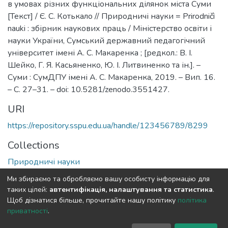
в умовах різних функціональних ділянок міста Суми
[Текст] / Є. С. Котькало // Природничі науки = Prirodničì
nauki : збірник наукових праць / Міністерство освіти і
науки України, Сумський державний педагогічний
університет імені А. С. Макаренка ; [редкол.: В. І.
Шейко, Г. Я. Касьяненко, Ю. І. Литвиненко та ін.]. –
Суми : СумДПУ імені А. С. Макаренка, 2019. – Вип. 16.
– С. 27–31. – doi: 10.5281/zenodo.3551427.
URI
https://repository.sspu.edu.ua/handle/123456789/8299
Collections
Природничі науки
Ми збираємо та обробляємо вашу особисту інформацію для
Full item page
Google Scholar
таких цілей:
автентифікація, налаштування та статистика
.
Щоб дізнатися більше, прочитайте нашу політику
політика
приватності
.
DSpace software and SSPU named after A.S. Makarenko