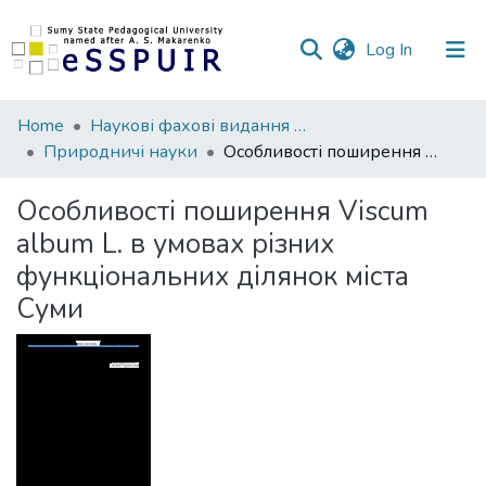
(current)
Log In
Communities
Home
Наукові фахові видання СумДПУ
&
Природничі науки
Особливості поширення Viscum album L. в умовах різних функціональних ділянок міста Суми
Collections
Особливості поширення Viscum
All of DSpace
album L. в умовах різних
функціональних ділянок міста
Statistics
Суми