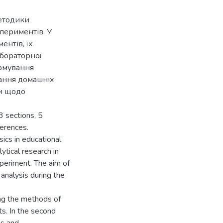
методики
периментів. У
ентів, їх
абораторної
ормування
нання домашніх
ки щодо
3 sections, 5
ferences.
sics in educational
lytical research in
periment. The aim of
analysis during the
ing the methods of
s. In the second