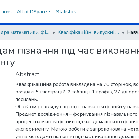
ctions
All of DSpace
Statistics
Кафедра математики, фізики та методик їх навчання
Кваліфікаційні випускні роботи здобувачів вищої освіти
дам пізнання під час викона
нту
Abstract
Кваліфікаційна робота викладена на 70 сторінок, во
розділи, 5 ілюстрацій, 2 таблиці, 1 графік, 27 джере
посилань.
Об’єктом розгляду є процес навчання фізики у навч
Предмет дослідження – формування пізнавального і
процесі навчання фізики під час домашнього фізич
експерименту. Метою роботи є запропонована мето
учнів методами пізнання під час виконання домашніх