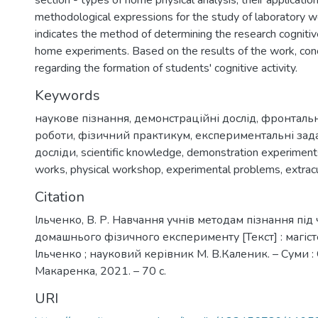
section - types of home physical analysis, their applicatio
methodological expressions for the study of laboratory wo
indicates the method of determining the research cognitive
home experiments. Based on the results of the work, co
regarding the formation of students' cognitive activity.
Keywords
наукове пізнання
,
демонстраційні дослід
,
фронтальн
роботи
,
фізичний практикум
,
експериментальні зада
досліди
,
scientific knowledge
,
demonstration experiment
works
,
physical workshop
,
experimental problems
,
extrac
Citation
Ільченко, В. Р. Навчання учнів методам пізнання під
домашнього фізичного експерименту [Текст] : магістер
Ільченко ; науковий керівник М. В.Каленик. – Суми : 
Макаренка, 2021. – 70 с.
URI