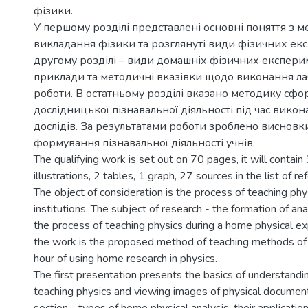
фізики.
У першому розділі представлені основні поняття з 
викладання фізики та розглянуті види фізичних екс
другому розділі – види домашніх фізичних експерим
приклади та методичні вказівки щодо виконання л
роботи. В остатньому розділі вказано методику сф
дослідницької пізнавальної діяльності під час вико
дослідів. За результатами роботи зроблено виснов
формування пізнавальної діяльності учнів.
The qualifying work is set out on 70 pages, it will contain 
illustrations, 2 tables, 1 graph, 27 sources in the list of re
The object of consideration is the process of teaching phy
institutions. The subject of research - the formation of ana
the process of teaching physics during a home physical ex
the work is the proposed method of teaching methods of 
hour of using home research in physics.
The first presentation presents the basics of understand
teaching physics and viewing images of physical document