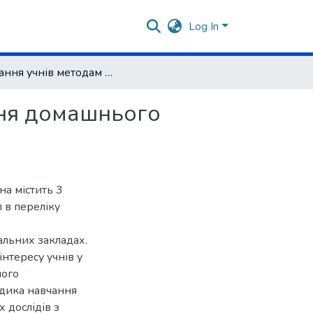
Log In
Навчання учнів методам пізнання під час виконання домашнього фізичного експерименту
ння домашнього
на містить 3
л в переліку
альних закладах.
нтересу учнів у
ного
дика навчання
 дослідів з