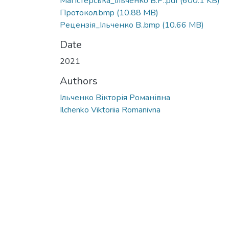
Магістерська_Ільченко В.Р..pdf
(600.1 KB)
Протокол.bmp
(10.88 MB)
Рецензія_Ільченко В..bmp
(10.66 MB)
Date
2021
Authors
Ільченко Вікторія Романівна
Ilchenko Viktoriia Romanivna