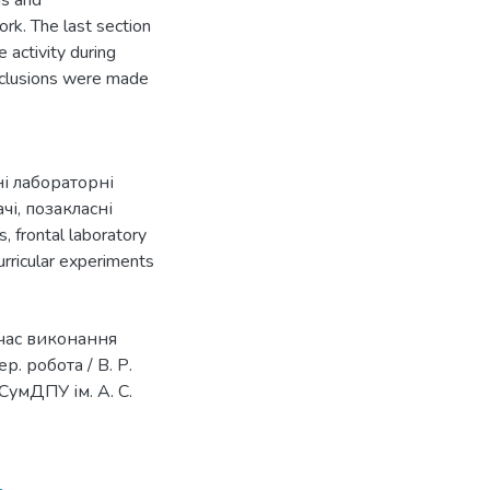
ns and
rk. The last section
 activity during
nclusions were made
і лабораторні
чі
,
позакласні
s
,
frontal laboratory
urricular experiments
 час виконання
. робота / В. Р.
СумДПУ ім. А. С.