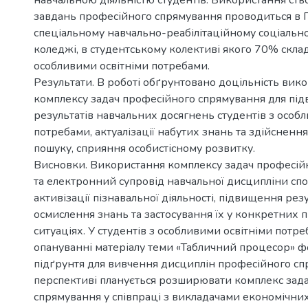
навчальною діяльністю студентів. Використання ст
завдань професійного спрямування проводиться в 
спеціальному навчально-реабілітаційному соціаль
коледжі, в студентському колективі якого 70% скла
особливими освітніми потребами.
Результати. В роботі обґрунтовано доцільність вик
комплексу задач професійного спрямування для пі
результатів навчальних досягнень студентів з особ
потребами, актуалізації набутих знань та здійсненн
пошуку, сприяння особистісному розвитку.
Висновки. Використання комплексу задач професій
та електронний супровід навчальної дисципліни спо
активізації пізнавальної діяльності, підвищення рез
осмислення знань та застосування їх у конкретних 
ситуаціях. У студентів з особливими освітніми потр
опануванні матеріалу теми «Табличний процесор» 
підґрунтя для вивчення дисциплін професійного сп
перспективі планується розширювати комплекс зад
спрямування у співпраці з викладачами економічних