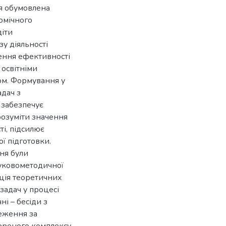
я обумовлена
омічного
діти
у діяльності
ення ефективності
 освітніми
ом. Формування у
дач з
 забезпечує
розуміти значення
ті, підсилює
ї підготовки.
ня були
ауковометодичної
ація теоретичних
задач у процесі
ні – бесіди з
реження за