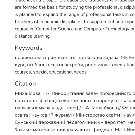
material of the topic "Spreadsheet" students with specia
are formed the basis for studying the professional discipline
is planned to expand the range of professional tasks in c
teachers of economic disciplines, to supplement and impro
course in “Computer Science and Computer Technology on”
distance learning.
Keywords
професійна спрямованість
,
прикладна задача
,
MS Ex
курс
,
особливі освітні потреби
,
professional orientation
courses
,
special educational needs
Citation
Михайлова, І. А. Використання задач професійного 
підготовці фахівців економічного напряму в інклю
навчальному закладі [Текст] / І. А. Михайлова // Фіз
освіта : науковий журнал / Міністерство освіти і наук
Сумський державний педагогічний університет імені
Фізико-математичний факультет ; [редкол.: М. П. Вовк