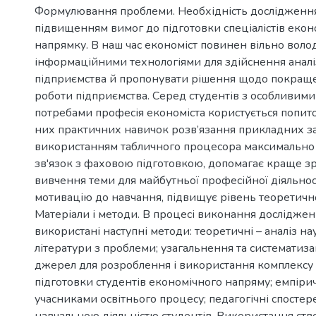
Формулювання проблеми. Необхідність дослідженн
підвищенням вимог до підготовки спеціалістів екон
напрямку. В наш час економіст повинен вільно воло
інформаційними технологіями для здійснення аналіз
підприємства й пропонувати рішення щодо покращ
роботи підприємства. Серед студентів з особливими
потребами професія економіста користується попит
них практичних навичок розв’язання прикладних за
використанням табличного процесора максимально
зв'язок з фаховою підготовкою, допомагає краще з
вивчення теми для майбутньої професійної діяльнос
мотивацію до навчання, підвищує рівень теоретично
Матеріали і методи. В процесі виконання досліджен
використані наступні методи: теоретичні – аналіз н
літератури з проблеми; узагальнення та систематиз
джерел для розроблення і використання комплексу 
підготовки студентів економічного напряму; емпірич
учасниками освітнього процесу; педагогічні спосте