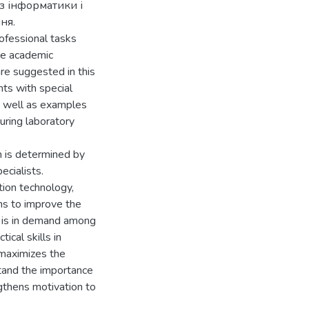
з інформатики і
ня.
ofessional tasks
he academic
re suggested in this
nts with special
s well as examples
uring laboratory
h is determined by
ecialists.
tion technology,
ons to improve the
s is in demand among
ical skills in
 maximizes the
stand the importance
ngthens motivation to