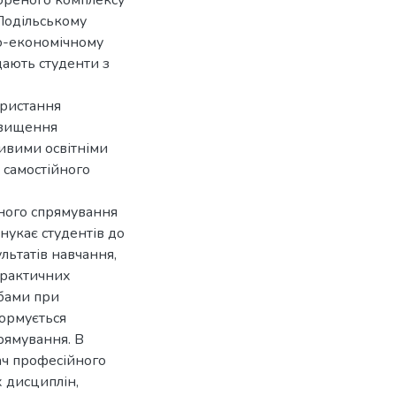
вореного комплексу
Подільському
но-економічному
дають студенти з
ористання
двищення
ливими освітніми
я самостійного
ного спрямування
нукає студентів до
ультатів навчання,
практичних
ебами при
формується
рямування. В
ач професійного
 дисциплін,