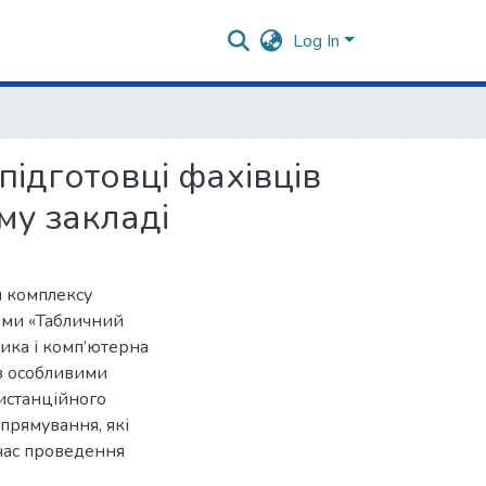
Log In
ідготовці фахівців
му закладі
я комплексу
еми «Табличний
ика і комп’ютерна
 з особливими
дистанційного
прямування, які
час проведення