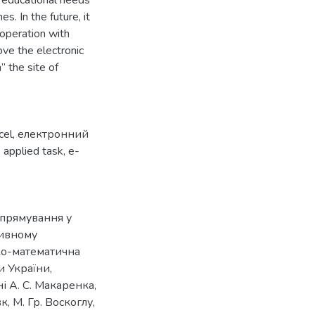
l educational needs
s. In the future, it
ooperation with
ve the electronic
 the site of
cel
,
електронний
,
applied task
,
e-
спрямування у
зивному
ико-математична
и України,
 А. С. Макаренка,
, М. Гр. Воскоглу,