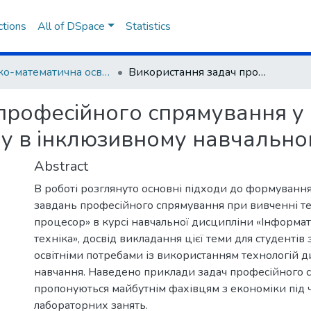
ctions
All of DSpace
Statistics
Фізико-математична освіта
Використання задач професійного спрямування у підготовці фахівців економічного напряму в інклюзивному навчальному закладі
рофесійного спрямування у п
у в інклюзивному навчально
Abstract
В роботі розглянуто основні підходи до формуванн
завдань професійного спрямування при вивченні т
процесор» в курсі навчальної дисципліни «Інформат
техніка», досвід викладання цієї теми для студентів
освітніми потребами із використанням технологій 
навчання. Наведено приклади задач професійного с
пропонуються майбутнім фахівцям з економіки під 
лабораторних занять.