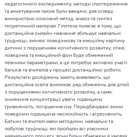
педагогічного експерименту; методи спостереження
та анкетування також були введені; для огляду
використано описовий метод, аналіз та синтез
теоретичний матеріал. Гіпотеза полягає в тому, що
дистанційна онлайн-навчання збільшує навчальні
труднощі, змінює поведінкову та емоційну картину
дитини з порушенням когнітивного розвитку; отже,
поведінка та емоційний фон буде обмежений
певними параметрами, а це потребує активної участі
батьків та вчителів у процесі дистанційної роботи.
Результати досліджень мають виявляють, що
дистанційна освіта викликає ряд обмежень для дітей
з порушеннями когнітивного розвитку, а саме:
зниження концентрації уваги, підвищену
тривожність, погіршення сну. Передбачувані зміни
поведінки підвищена неспокійність і агресивність.
Батьки та вчителі мали методичні, навчальні та
побутові труднощі, які пройшли всі учасники
навчального процесу, вони більш обмежені в умовах