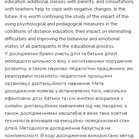
education, additional classes with parents, and consultations
with teachers help to cope with negative changes. In the
future, it is worth continuing the study of the impact of the
using psychological and pedagogical measures in the
conditions of distance education, their impact on eliminating
difficulties and improving the behaviour and emotional
states of all participants in the educational process.
У дослідженні брали участь діти та батьки дітей
молодшого шкільного віку з когнітивними порушення
розвитку, а також науково-педагогічні працівники, які
реалізували психолого-педагогічні принципи
організації дистанційного навчання. Мета
дослідження полягає у встановленні того, наскільки
ефективно діти, батьки та їхні вчителі впоралися з
онлайн-дистанційним навчанням під час пандемії, а
також дослідженнями масштабів в яких така освітня
технологія впливала на емоційно-поведінковий стан
дітей. Методологія дослідження базується на
комплексності. В ході дослідження використано метод