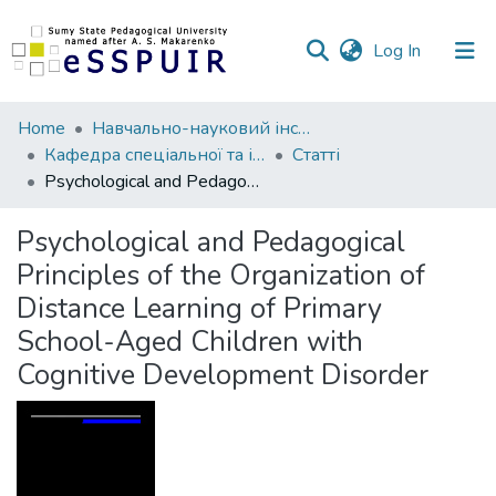
(current)
Log In
Communities
Home
Навчально-науковий інститут педагогіки і психології
&
Кафедра спеціальної та інклюзивної освіти
Статті
Collections
Psychological and Pedagogical Principles of the Organization of Distance Learning of Primary School-Aged Children with Cognitive Development Disorder
All of DSpace
Psychological and Pedagogical
Principles of the Organization of
Statistics
Distance Learning of Primary
School-Aged Children with
Cognitive Development Disorder