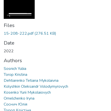
Files
15-208-222.pdf
(276.51 KB)
Date
2022
Authors
Sosnich Yuliia
Torop Kristina
Dehtiarenko Tetiana Mykolaivna
Kolyshkin Oleksandr Volodymyrovych
Kosenko Yurii Mykolaiovych
Omelchenko Iryna
Соснич Юлія
Тороп Крістіна