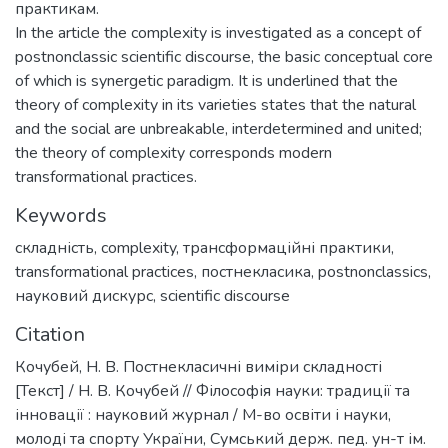
практикам.
In the article the complexity is investigated as a concept of
postnonclassic scientific discourse, the basic conceptual core
of which is synergetic paradigm. It is underlined that the
theory of complexity in its varieties states that the natural
and the social are unbreakable, interdetermined and united;
the theory of complexity corresponds modern
transformational practices.
Keywords
складність
,
complexity
,
трансформаційні практики
,
transformational practices
,
постнекласика
,
postnonclassics
,
науковий дискурс
,
scientific discourse
Citation
Кочубей, Н. В. Постнекласичні виміри складності
[Текст] / Н. В. Кочубей // Філософія науки: традиції та
інновації : науковий журнал / М-во освіти і науки,
молоді та спорту України, Сумський держ. пед. ун-т ім.