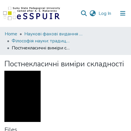
(current)
Log In
Communities
Home
Наукові фахові видання СумДПУ
&
Філософія науки: традиції та інновації
Collections
Постнекласичні виміри складності
All of DSpace
Постнекласичні виміри складності
Statistics
Files