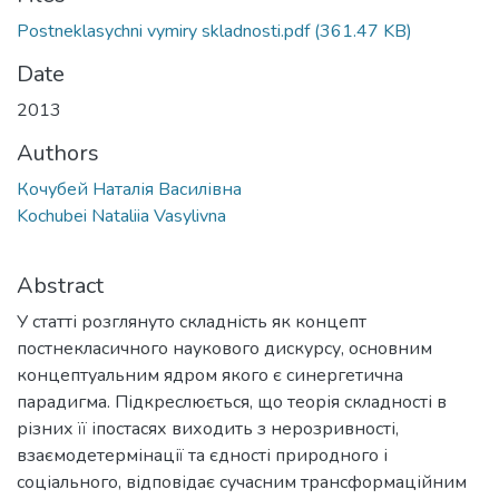
Postneklasychni vymiry skladnosti.pdf
(361.47 KB)
Date
2013
Authors
Кочубей Наталія Василівна
Kochubei Nataliia Vasylivna
Abstract
У статті розглянуто складність як концепт
постнекласичного наукового дискурсу, основним
концептуальним ядром якого є синергетична
парадигма. Підкреслюється, що теорія складності в
різних її іпостасях виходить з нерозривності,
взаємодетермінації та єдності природного і
соціального, відповідає сучасним трансформаційним