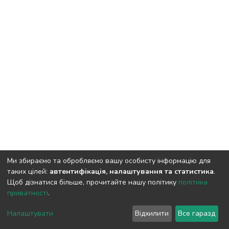
Ми збираємо та обробляємо вашу особисту інформацію для
таких цілей:
автентифікація, налаштування та статистика
.
Щоб дізнатися більше, прочитайте нашу політику
політика
приватності
.
DSpace software and SSPU named after A.S. Makarenko
copyright © 2002-2026
LYRASIS
Налаштувати
Відхилити
Все гаразд
Cookie settings
Privacy policy