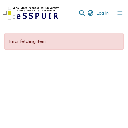
(current)
Log In
Communities
&
Error fetching item
Collections
All of DSpace