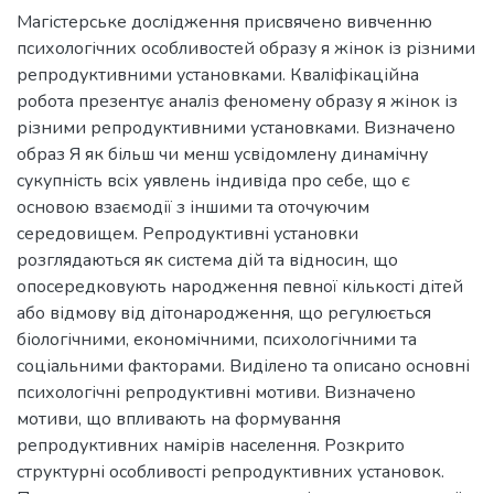
Магістерське дослідження присвячено вивченню
психологічних особливостей образу я жінок із різними
репродуктивними установками. Кваліфікаційна
робота презентує аналіз феномену образу я жінок із
різними репродуктивними установками. Визначено
образ Я як більш чи менш усвідомлену динамічну
сукупність всіх уявлень індивіда про себе, що є
основою взаємодії з іншими та оточуючим
середовищем. Репродуктивні установки
розглядаються як система дій та відносин, що
опосередковують народження певної кількості дітей
або відмову від дітонародження, що регулюється
біологічними, економічними, психологічними та
соціальними факторами. Виділено та описано основні
психологічні репродуктивні мотиви. Визначено
мотиви, що впливають на формування
репродуктивних намірів населення. Розкрито
структурні особливості репродуктивних установок.