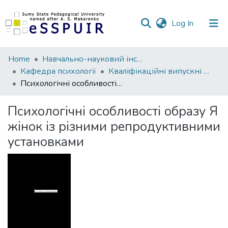
(current)
Log In
Communities
Home
Навчально-науковий інститут педагогіки і психології
&
Кафедра психології
Кваліфікаційні випускні роботи здобувачів вищої освіти
Collections
Психологічні особливості образу Я жінок із різними репродуктивними установками
All of DSpace
Психологічні особливості образу Я
жінок із різними репродуктивними
Statistics
установками