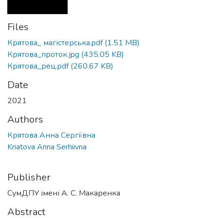
Files
Крятова_ магістерська.pdf
(1.51 MB)
Крятова_проток.jpg
(435.05 KB)
Крятова_рец.pdf
(260.67 KB)
Date
2021
Authors
Крятова Анна Сергіївна
Kriatova Anna Serhiivna
Publisher
СумДПУ імені А. С. Макаренка
Abstract