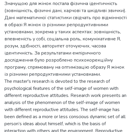
Значущою для жінок постала фізична ідентичність
(зовнішність, фізичні дані, харчові та шкідливі звички).
Дані математичної статистики свідчать про відмінності
в образі Я жінок із різними репродуктивними
установками, зокрема у таких аспектах: зовнішність,
впевненість у собі, соціальна роль, комунікативне Я,
розум, здібності, авторитет оточуючих, часова
ідентичність. За результатами емпіричного
дослідження було розроблено психокорекційну
програму, спрямовану на оптимізацію образу Я жінок
із різними репродуктивними установками.
The master's research is devoted to the research of
psychological features of the self-image of women with
different reproductive attitudes. Research work presents an
analysis of the phenomenon of the self-image of women
with different reproductive attitudes. The self-image has
been defined as a more or less conscious dynamic set of all
person’s ideas about himself, which is the basis of
interaction with others and the environment. Reproductive