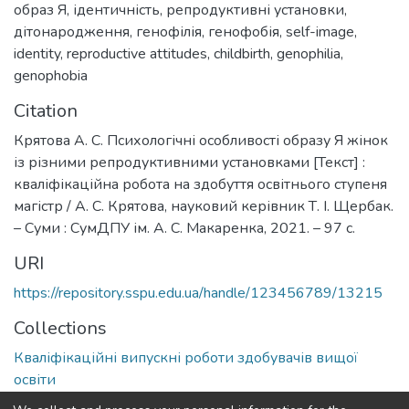
образ Я
,
ідентичність
,
репродуктивні установки
,
дітонародження
,
генофілія
,
генофобія
,
self-image
,
identity
,
reproductive attitudes
,
childbirth
,
genophilia
,
genophobia
Citation
Крятова А. С. Психологічні особливості образу Я жінок
із різними репродуктивними установками [Текст] :
кваліфікаційна робота на здобуття освітнього ступеня
магістр / А. С. Крятова, науковий керівник Т. І. Щербак.
– Суми : СумДПУ ім. А. С. Макаренка, 2021. – 97 с.
URI
https://repository.sspu.edu.ua/handle/123456789/13215
Collections
Кваліфікаційні випускні роботи здобувачів вищої
освіти