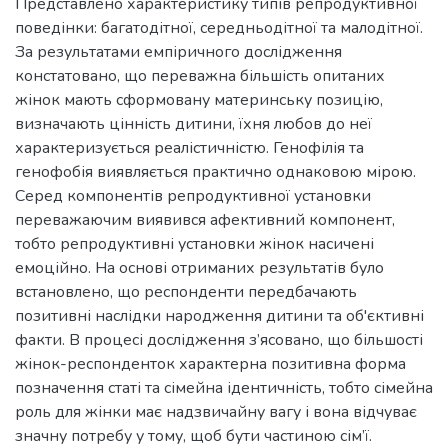
Представлено характеристику типів репродуктивної
поведінки: багатодітної, середньодітної та малодітної.
За результатами емпіричного дослідження
констатовано, що переважна більшість опитаних
жінок мають сформовану материнську позицію,
визначають цінність дитини, їхня любов до неї
характеризується реалістичністю. Генофілія та
генофобія виявляється практично однаковою мірою.
Серед компонентів репродуктивної установки
переважаючим виявився афективний компонент,
тобто репродуктивні установки жінок насичені
емоційно. На основі отриманих результатів було
встановлено, що респонденти передбачають
позитивні наслідки народження дитини та об'єктивні
факти. В процесі дослідження з’ясовано, що більшості
жінок-респонденток характерна позитивна форма
позначення статі та сімейна ідентичність, тобто сімейна
роль для жінки має надзвичайну вагу і вона відчуває
значну потребу у тому, щоб бути частиною сім’ї.