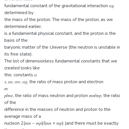
fundamental constant of the gravitational interaction 𝛼𝑔
determined by
the mass of the proton. The mass of the proton, as we
determined earlier,
is a fundamental physical constant, and the proton is the
basis of the
baryonic matter of the Universe (the neutron is unstable in
its free state).
The list of dimensionless fundamental constants that we
created looks like
this: constants 𝛼
𝑠, 𝛼𝑒, 𝛼𝑤, 𝛼𝑔, the ratio of mass proton and electron
𝑚
𝑝⁄𝑚𝑒, the ratio of mass neutron and proton 𝑚𝑛⁄𝑚𝑝, the ratio
of the
difference in the masses of neutron and proton to the
average mass of a
nucleon 2(𝑚𝑛 − 𝑚𝑝)⁄(𝑚𝑛 + 𝑚𝑝) (and there must be exactly