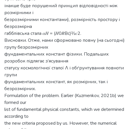
інакше буде порушений принцип відповідності між
розмірними і
безрозмірними константами), розмірність простору і
безрозмірна
габблівська стала 𝛼𝐻 = (𝐻0𝑅Вс)2⁄2𝑐2.
Висновки. Отже, нами сформовано повну (на сьогодні)
групу безрозмірних
фундаментальних констант фізики. Подальших
розробок підлягає з’ясування
статусу космологічної сталої Λ і обґрунтування повноти
групи
фундаментальних констант, як розмірних, так і
безрозмірних.
Formulation of the problem. Earlier (Kuzmenkov, 2021b) we
formed our
list of fundamental physical constants, which we determined
according to
the new criteria proposed by us. However, the numerical