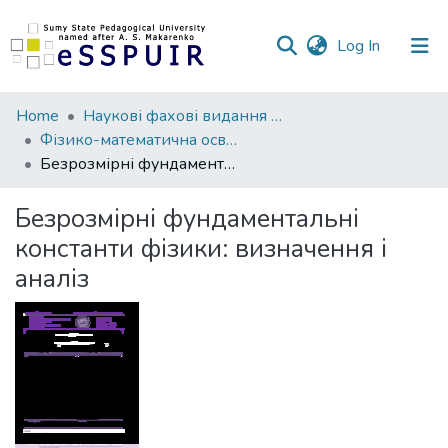
(current)
Log In
Communities
Home
Наукові фахові видання СумДПУ
&
Фізико-математична освіта
Collections
Безрозмірні фундаментальні константи фізики: визначення і аналіз
All of DSpace
Безрозмірні фундаментальні
константи фізики: визначення і
Statistics
аналіз