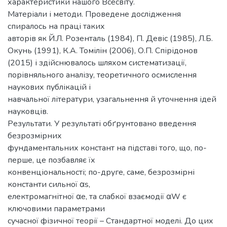
характеристики нашого Всесвіту.
Матеріали і методи. Проведене дослідження
спиралось на праці таких
авторів як Й.Л. Розенталь (1984), П. Девіс (1985), Л.Б.
Окунь (1991), К.А. Томілін (2006), О.П. Спірідонов
(2015) і здійснювалось шляхом систематизації,
порівняльного аналізу, теоретичного осмислення
наукових публікацій і
навчальної літератури, узагальнення й уточнення ідей
науковців.
Результати. У результаті обґрунтовано введення
безрозмірних
фундаментальних констант на підставі того, що, по-
перше, це позбавляє їх
конвенціональності; по-друге, саме, безрозмірні
константи сильної αs,
електромагнітної αe, та слабкої взаємодії αW є
ключовими параметрами
сучасної фізичної теорії – Стандартної моделі. До цих