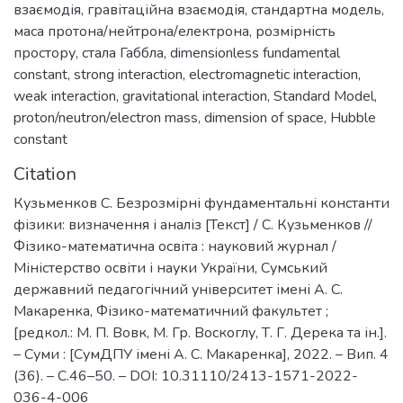
взаємодія
,
гравітаційна взаємодія
,
стандартна модель
,
маса протона/нейтрона/електрона
,
розмірність
простору
,
стала Габбла
,
dimensionless fundamental
constant
,
strong interaction
,
electromagnetic interaction
,
weak interaction
,
gravitational interaction
,
Standard Model
,
proton/neutron/electron mass
,
dimension of space
,
Hubble
constant
Citation
Кузьменков С. Безрозмірні фундаментальні константи
фізики: визначення і аналіз [Текст] / С. Кузьменков //
Фізико-математична освіта : науковий журнал /
Міністерство освіти і науки України, Сумський
державний педагогічний університет імені А. С.
Макаренка, Фізико-математичний факультет ;
[редкол.: М. П. Вовк, М. Гр. Воскоглу, Т. Г. Дерека та ін.].
– Суми : [СумДПУ імені А. С. Макаренка], 2022. – Вип. 4
(36). – С.46–50. – DOI: 10.31110/2413-1571-2022-
036-4-006