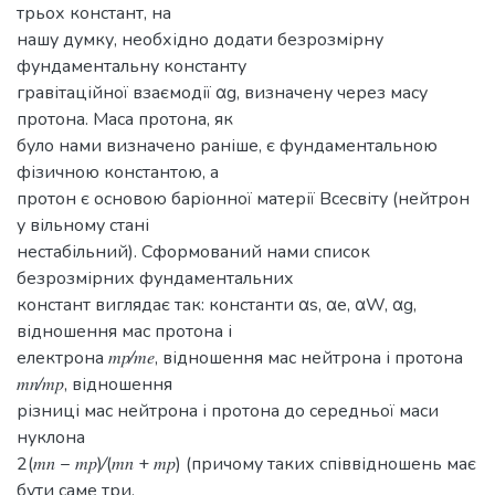
трьох констант, на
нашу думку, необхідно додати безрозмірну
фундаментальну константу
гравітаційної взаємодії αg, визначену через масу
протона. Маса протона, як
було нами визначено раніше, є фундаментальною
фізичною константою, а
протон є основою баріонної матерії Всесвіту (нейтрон
у вільному стані
нестабільний). Сформований нами список
безрозмірних фундаментальних
констант виглядає так: константи αs, αe, αW, αg,
відношення мас протона і
електрона 𝑚𝑝⁄𝑚𝑒, відношення мас нейтрона і протона
𝑚𝑛⁄𝑚𝑝, відношення
різниці мас нейтрона і протона до середньої маси
нуклона
2(𝑚𝑛 − 𝑚𝑝)⁄(𝑚𝑛 + 𝑚𝑝) (причому таких співвідношень має
бути саме три,