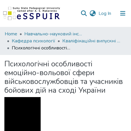
(current)
Log In
Communities
Home
Навчально-науковий інститут педагогіки і психології
&
Кафедра психології
Кваліфікаційні випускні роботи здобувачів вищої освіти
Collections
Психологічні особливості емоційно-вольової сфери військовослужбовців та учасників бойових дій на сході України
All of DSpace
Психологічні особливості
емоційно-вольової сфери
Statistics
військовослужбовців та учасників
бойових дій на сході України