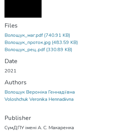
Files
Волощук_маг.pdf
(740.91 KB)
Волощук_проток.jpg
(483.59 KB)
Волощук_рец..pdf
(330.89 KB)
Date
2021
Authors
Волощук Вероніка Геннадіївна
Voloshchuk Veronika Hennadiivna
Publisher
СумДПУ імені А. С. Макаренка