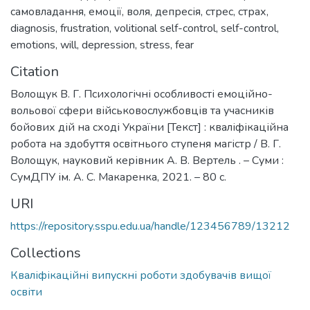
самовладання
,
емоції
,
воля
,
депресія
,
стрес
,
страх
,
diagnosis
,
frustration
,
volitional self-control
,
self-control
,
emotions
,
will
,
depression
,
stress
,
fear
Citation
Волощук В. Г. Психологічні особливості емоційно-
вольової сфери військовослужбовців та учасників
бойових дій на сході України [Текст] : кваліфікаційна
робота на здобуття освітнього ступеня магістр / В. Г.
Волощук, науковий керівник А. В. Вертель . – Суми :
СумДПУ ім. А. С. Макаренка, 2021. – 80 с.
URI
https://repository.sspu.edu.ua/handle/123456789/13212
Collections
Кваліфікаційні випускні роботи здобувачів вищої
освіти