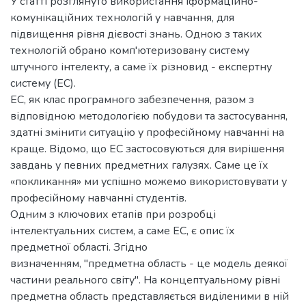
У статті розглянуто використання іформаційно-
комунікаційних технологій у навчання, для
підвищення рівня дієвості знань. Одною з таких
технологій обрано комп'ютеризовану систему
штучного інтелекту, а саме їх різновид - експертну
систему (ЕС).
ЕС, як клас програмного забезпечення, разом з
відповідною методологією побудови та застосування,
здатні змінити ситуацію у професійному навчанні на
краще. Відомо, що ЕС застосовуються для вирішення
завдань у певних предметних галузях. Саме це їх
«покликання» ми успішно можемо використовувати у
професійному навчанні студентів.
Одним з ключових етапів при розробці
інтелектуальних систем, а саме ЕС, є опис їх
предметної області. Згідно
визначенням, "предметна область - це модель деякої
частини реального світу". На концептуальному рівні
предметна область представляється виділеними в ній