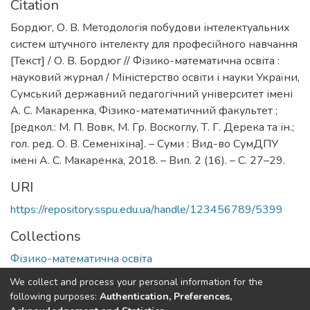
Citation
Бордюг, О. В. Методологія побудови інтелектуальних
систем штучного інтелекту для професійного навчання
[Текст] / О. В. Бордюг // Фізико-математична освіта :
науковий журнал / Міністерство освіти і науки України,
Сумський державний педагогічний університет імені
А. С. Макаренка, Фізико-математичний факультет ;
[редкол.: М. П. Вовк, М. Гр. Воскоглу, Т. Г. Дерека та ін.;
гол. ред. О. В. Семеніхіна]. – Суми : Вид-во СумДПУ
імені А. С. Макаренка, 2018. – Вип. 2 (16). – С. 27–29.
URI
https://repository.sspu.edu.ua/handle/123456789/5399
Collections
Фізико-математична освіта
We collect and process your personal information for the
Full item page
Google Scholar
following purposes:
Authentication, Preferences,