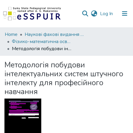
(current)
Log In
Communities
Home
Наукові фахові видання СумДПУ
&
Фізико-математична освіта
Collections
Методологія побудови інтелектуальних систем штучного інтелекту для професійного навчання
All of DSpace
Методологія побудови
інтелектуальних систем штучного
Statistics
інтелекту для професійного
навчання