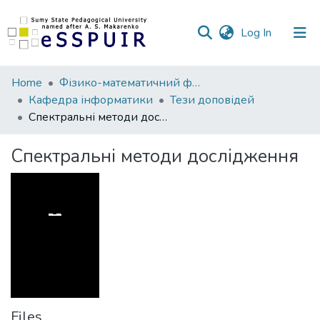
(current)
Log In
Communities
Home
Фізико-математичний факультет
&
Кафедра інформатики
Тези доповідей
Collections
Спектральні методи дослідження
All of DSpace
Спектральні методи дослідження
Statistics
Files