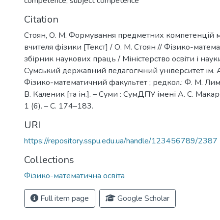
competence
,
subject competence
Citation
Стоян, О. М. Формування предметних компетенцій 
вчителя фізики [Текст] / О. М. Стоян // Фізико-матема
збірник наукових праць / Міністерство освіти і наук
Сумський державний педагогічний університет ім. А
Фізико-математичний факультет ; редкол.: Ф. М. Лиман
В. Каленик [та ін.]. – Суми : СумДПУ імені А. С. Мака
1 (6). – С. 174–183.
URI
https://repository.sspu.edu.ua/handle/123456789/2387
Collections
Фізико-математична освіта
Full item page
Google Scholar