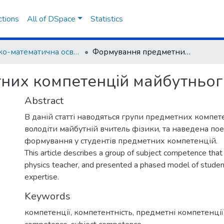
ctions
All of DSpace
Statistics
Фізико-математична освіта
Формування предметних компетенцій майбутнього вчителя фізики
их компетенцій майбутнього
Abstract
В даній статті наводяться групи предметних компете
володіти майбутній вчитель фізики, та наведена по
формування у студентів предметних компетенцій.
This article describes a group of subject competence that
physics teacher, and presented a phased model of studen
expertise.
Keywords
компетенції
,
компетентність
,
предметні компетенції