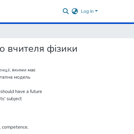
Log In
 вчителя фізики
нції, якими має
етапна модель
 should have a future
ts' subject
,
competence
,