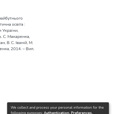
майбутнього
тична освіта :
и України,
. С. Макаренка,
, В. С. Іваній, М.
ренка, 2014. – Вип.
We collect and process your personal information for the
following purposes:
Authentication, Preferences,