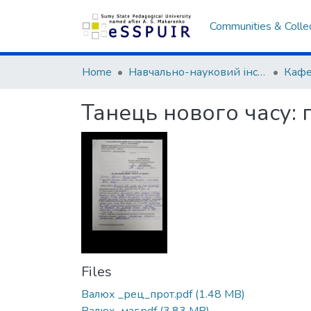
Communities & Colle
Home
Навчально-науковий інститут культури та мистецтв
Танець нового часу: 
Files
Валюх _рец_прот.pdf
(1.48 MB)