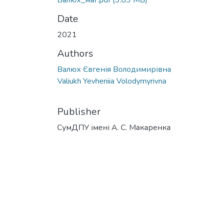
Валюх_маг.pdf
(3.83 MB)
Date
2021
Authors
Валюх Євгенія Володимирівна
Valiukh Yevheniia Volodymyrivna
Publisher
СумДПУ імені А. С. Макаренка