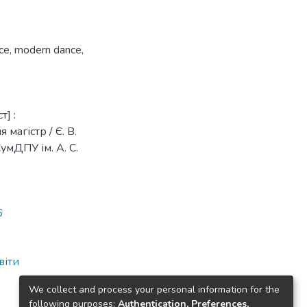
ce
,
modern dance
,
] :
магістр / Є. В.
умДПУ ім. А. С.
6
віти
We collect and process your personal information for the
following purposes:
Authentication, Preferences,