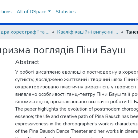
ctions
All of DSpace
Statistics
Кафедра хореографії та музичного мистецтва
Кваліфікаційні випускні роботи здобувачів вищої освіти
призма поглядів Піни Бауш
Abstract
У роботі висвітлено еволюцію постмодерну в хореог
сутність; досліджено життєвий і творчий шлях Піни 
охарактеризовано пластичну виразність у творчості
виявлено особливості танц-театру Піни Бауш та її ро
кіномистецтві; проаналізовано визначні роботи П. Б
The paper highlights the evolution of postmodern choreog
essence; the life and creative path of Pina Bausch has bee
expressiveness in the choreographer's work is characterize
of the Pina Bausch Dance Theater and her works in cinem