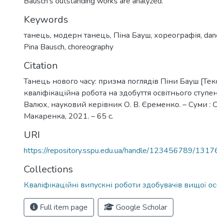
Bausch's outstanding works are analyzed.
Keywords
танець
,
модерн танець
,
Піна Бауш
,
хореографія
,
dan
Pina Bausch
,
choreography
Citation
Танець нового часу: призма поглядів Піни Бауш [Текст
кваліфікаційна робота на здобуття освітнього ступеня 
Валюх, науковий керівник О. В. Єременко. – Суми : С
Макаренка, 2021. – 65 с.
URI
https://repository.sspu.edu.ua/handle/123456789/1317
Collections
Кваліфікаційні випускні роботи здобувачів вищої ос
Full item page
Google Scholar