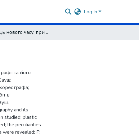
Log In
Танець нового часу: призма поглядів Піни Бауш
рафії та його
Бауш;
 хореографа;
біт в
ауш.
raphy and its
n studied; plastic
d; the peculiarities
a were revealed; P.