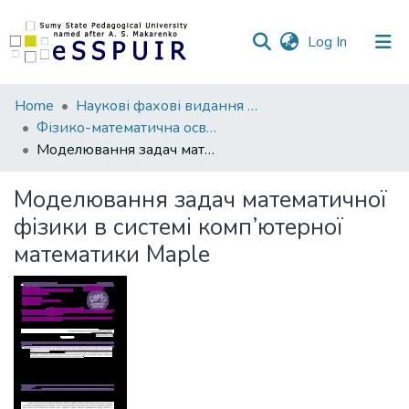
(current)
Log In
Communities
Home
Наукові фахові видання СумДПУ
&
Фізико-математична освіта
Collections
Моделювання задач математичної фізики в системі комп’ютерної математики Maple
All of DSpace
Моделювання задач математичної
фізики в системі комп’ютерної
Statistics
математики Maple