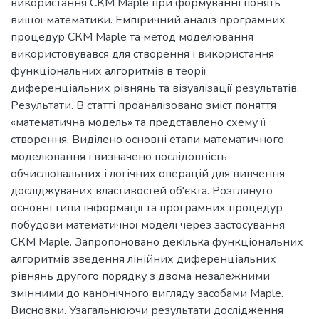
використання СКМ Maple при формуванні понять
вищої математики. Емпіричний аналіз програмних
процедур СКМ Maple та метод моделювання
використовувався для створення і використання
функціональних алгоритмів в теорії
диференціальних рівнянь та візуалізації результатів.
Результати. В статті проаналізовано зміст поняття
«математична модель» та представлено схему її
створення. Виділено основні етапи математичного
моделювання і визначено послідовність
обчислювальних і логічних операцій для вивчення
досліджуваних властивостей об'єкта. Розглянуто
основні типи інформації та програмних процедур
побудови математичної моделі через застосування
СКМ Maple. Запропоновано декілька функціональних
алгоритмів зведення лінійних диференціальних
рівнянь другого порядку з двома незалежними
змінними до канонічного вигляду засобами Maple.
Висновки. Узагальнюючи результати дослідження