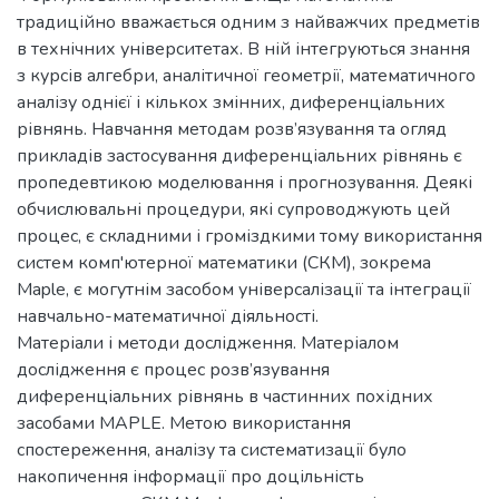
традиційно вважається одним з найважчих предметів
в технічних університетах. В ній інтегруються знання
з курсів алгебри, аналітичної геометрії, математичного
аналізу однієї і кількох змінних, диференціальних
рівнянь. Навчання методам розв’язування та огляд
прикладів застосування диференціальних рівнянь є
пропедевтикою моделювання і прогнозування. Деякі
обчислювальні процедури, які супроводжують цей
процес, є складними і громіздкими тому використання
систем комп'ютерної математики (СКМ), зокрема
Maple, є могутнім засобом універсалізації та інтеграції
навчально-математичної діяльності.
Матеріали і методи дослідження. Матеріалом
дослідження є процес розв’язування
диференціальних рівнянь в частинних похідних
засобами MAPLE. Метою використання
спостереження, аналізу та систематизації було
накопичення інформації про доцільність