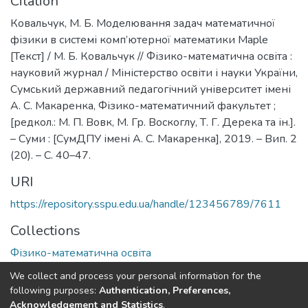
Citation
Ковальчук, М. Б. Моделювання задач математичної
фізики в системі комп’ютерної математики Maple
[Текст] / М. Б. Ковальчук // Фізико-математична освіта :
науковий журнал / Міністерство освіти і науки України,
Сумський державний педагогічний університет імені
А. С. Макаренка, Фізико-математичний факультет ;
[редкол.: М. П. Вовк, М. Гр. Воскоглу, Т. Г. Дерека та ін.].
– Суми : [СумДПУ імені А. С. Макаренка], 2019. – Вип. 2
(20). – С. 40–47.
URI
https://repository.sspu.edu.ua/handle/123456789/7611
Collections
Фізико-математична освіта
We collect and process your personal information for the
Full item page
Google Scholar
following purposes:
Authentication, Preferences,
Acknowledgement and Statistics
.