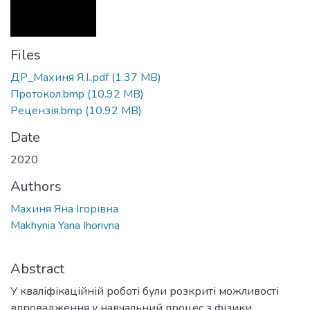
Files
ДР_Махиня Я.І..pdf
(1.37 MB)
Протокол.bmp
(10.92 MB)
Рецензія.bmp
(10.92 MB)
Date
2020
Authors
Махиня Яна Ігорівна
Makhynia Yana Ihorivna
Abstract
У кваліфікаційній роботі були розкриті можливості
впровадження у навчальний процес з фізики