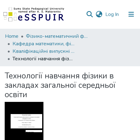
(current)
Log In
Communities
Home
Фізико-математичний факультет
&
Кафедра математики, фізики та методик їх навчання
Collections
Кваліфікаційні випускні роботи здобувачів вищої освіти
Технології навчання фізики в закладах загальної середньої освіти
All of DSpace
Технології навчання фізики в
Statistics
закладах загальної середньої
освіти