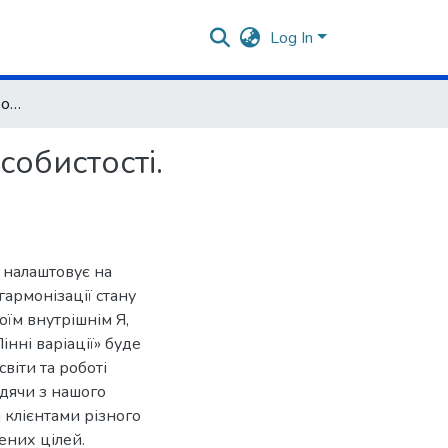
Log In
Техніки арт-терапії в роботі з кризовими станами особистості. Авторська техніка «Пінні варіації»
собистості.
 налаштовує на
гармонізації стану
оїм внутрішнім Я,
нні варіації» буде
віти та роботі
дячи з нашого
я клієнтами різного
лених цілей.