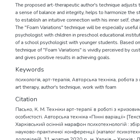
The proposed art-therapeutic author's technique adjusts
a sense of balance and integrity, helps to harmonize the st
to establish an intuitive connection with his inner self, char
The "Foam Variations" technique will be especially useful 
psychologist with children in preschool educational instit
of a school psychologist with younger students. Based on
technique of "Foam Variations" is vividly perceived by cus
and gives positive results in achieving goals.
Keywords
психологія
,
арт-терапія
,
Авторська техніка
,
робота з
art therapy
,
author's technique
,
work with foam
Citation
Пасько, К. М. Техніки арт-терапії в роботі з кризов
особистості. Авторська техніка «Пінні варіації» [Текст]
Харківський осінній марафон психотехнологій : збір
науково-практичної конференції (каталог психотехн
доповідей), 31 жовтня 2020 р., м. Харків. – Харків : Д