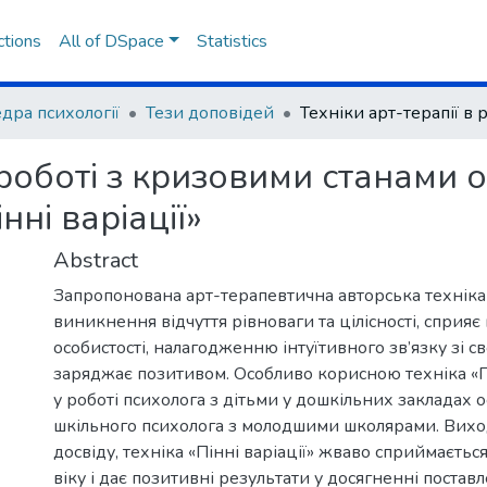
ctions
All of DSpace
Statistics
дра психології
Тези доповідей
 роботі з кризовими станами о
нні варіації»
Abstract
Запропонована арт-терапевтична авторська техніка
виникнення відчуття рівноваги та цілісності, сприяє 
особистості, налагодженню інтуїтивного зв’язку зі св
заряджає позитивом. Особливо корисною техніка «Пі
у роботі психолога з дітьми у дошкільних закладах ос
шкільного психолога з молодшими школярами. Вихо
досвіду, техніка «Пінні варіації» жваво сприймаєтьс
віку і дає позитивні результати у досягненні постав