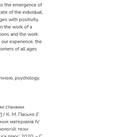
 to the emergence of
ate of the individual,
ges with positivity.
in the work of a
utions and the work
 our experience, the
tomers of all ages
 піною
,
psychology
,
ими станами
 / К. М. Пасько //
ник матеріалів ІV
ологій; тези
іса плюс, 2020. – С.