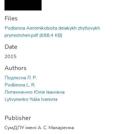
Files
Podliesna Aeromikobiota deiakykh zhytlovykh
prymishchen.pdf
(688.4 KB)
Date
2015
Authors
Подлєсна Л. Р.
Podliesna L. R.
Литвиненко Юлія Іванівна
Lytvynenko Yuliia Ivanivna
Publisher
СумДПУ імені А. С. Макаренка