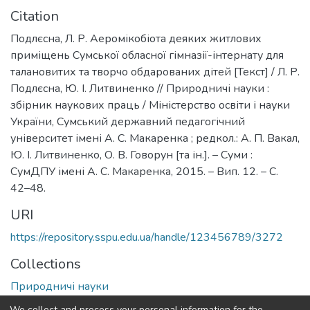
Citation
Подлєсна, Л. Р. Аеромікобіота деяких житлових
приміщень Сумської обласної гімназії-інтернату для
талановитих та творчо обдарованих дітей [Текст] / Л. Р.
Подлєсна, Ю. І. Литвиненко // Природничі науки :
збірник наукових праць / Міністерство освіти і науки
України, Сумський державний педагогічний
університет імені А. С. Макаренка ; редкол.: А. П. Вакал,
Ю. І. Литвиненко, О. В. Говорун [та ін.]. – Суми :
СумДПУ імені А. С. Макаренка, 2015. – Вип. 12. – С.
42–48.
URI
https://repository.sspu.edu.ua/handle/123456789/3272
Collections
Природничі науки
We collect and process your personal information for the