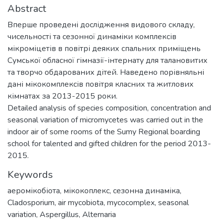
Abstract
Вперше проведені дослідження видового складу,
чисельності та сезонної динаміки комплексів
мікроміцетів в повітрі деяких спальних приміщень
Сумської обласної гімназії-інтернату для талановитих
та творчо обдарованих дітей. Наведено порівняльні
дані мікокомплексів повітря класних та житлових
кімнатах за 2013-2015 роки.
Detailed analysis of species composition, concentration and
seasonal variation of micromycetes was carried out in the
indoor air of some rooms of the Sumy Regional boarding
school for talented and gifted children for the period 2013-
2015.
Keywords
аеромікобіота
,
мікокоплекс
,
сезонна динаміка
,
Cladosporium
,
air mycobiota
,
mycocomplex
,
seasonal
variation
,
Aspergillus
,
Alternaria