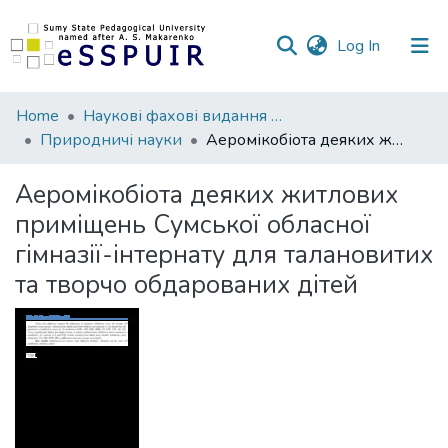
(current)
Log In
Communities
Home
Наукові фахові видання СумДПУ
&
Природничі науки
Аеромікобіота деяких житлових приміщень Сумської обласної гімназії-інтернату для талановитих та творчо обдарованих дітей
Collections
Аеромікобіота деяких житлових
All of DSpace
приміщень Сумської обласної
гімназії-інтернату для талановитих
Statistics
та творчо обдарованих дітей