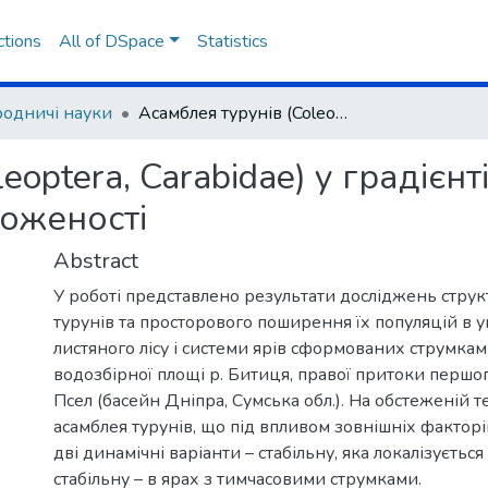
ctions
All of DSpace
Statistics
одничі науки
Асамблея турунів (Coleoptera, Carabidae) у градієнті місцеперебувань з різним ступенем зволоженості
eoptera, Carabidae) у градієн
ложеності
Abstract
У роботі представлено результати досліджень струк
турунів та просторового поширення їх популяцій в 
листяного лісу і системи ярів сформованих струмка
водозбірної площі р. Битиця, правої притоки першо
Псел (басейн Дніпра, Сумська обл.). На обстеженій те
асамблея турунів, що під впливом зовнішніх факторі
дві динамічні варіанти – стабільну, яка локалізується 
стабільну – в ярах з тимчасовими струмками.