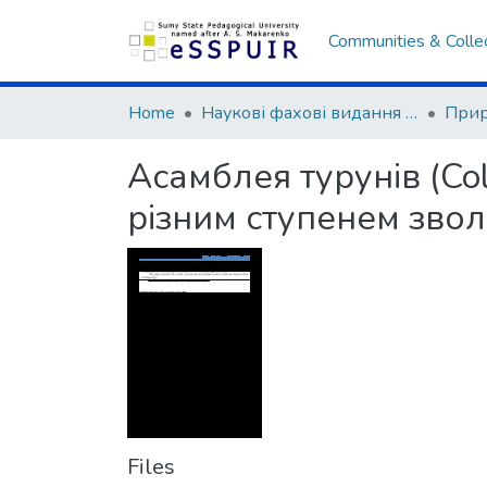
Communities & Colle
Home
Наукові фахові видання СумДПУ
Прир
Асамблея турунів (Col
різним ступенем зво
Files