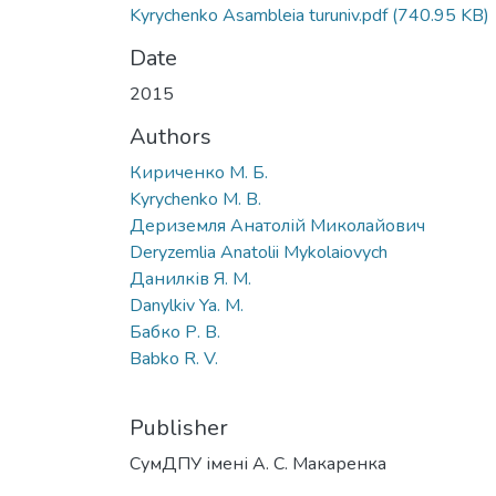
Kyrychenko Asambleia turuniv.pdf
(740.95 KB)
Date
2015
Authors
Кириченко М. Б.
Kyrychenko M. B.
Дериземля Анатолій Миколайович
Deryzemlia Anatolii Mykolaiovych
Данилків Я. М.
Danylkiv Ya. M.
Бабко Р. В.
Babko R. V.
Publisher
СумДПУ імені А. С. Макаренка