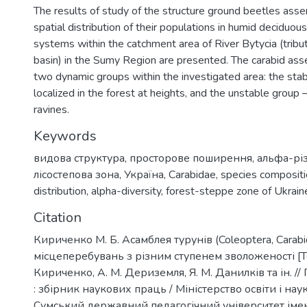
The results of study of the structure ground beetles ass
spatial distribution of their populations in humid deciduo
systems within the catchment area of River Bytycia (tribu
basin) in the Sumy Region are presented. The carabid ass
two dynamic groups within the investigated area: the sta
localized in the forest at heights, and the unstable group –
ravines.
Keywords
видова структура
,
просторове поширення
,
альфа-рі
лісостепова зона
,
Україна
,
Carabidae
,
species composit
distribution
,
alpha-diversity
,
forest-steppe zone of Ukrain
Citation
Кириченко М. Б. Асамблея турунів (Coleoptera, Carabi
місцеперебувань з різним ступенем зволоженості [Тек
Кириченко, А. М. Дериземля, Я. М. Данилків та ін. /
: збірник наукових праць / Міністерство освіти і нау
Сумський державний педагогічний університет імені