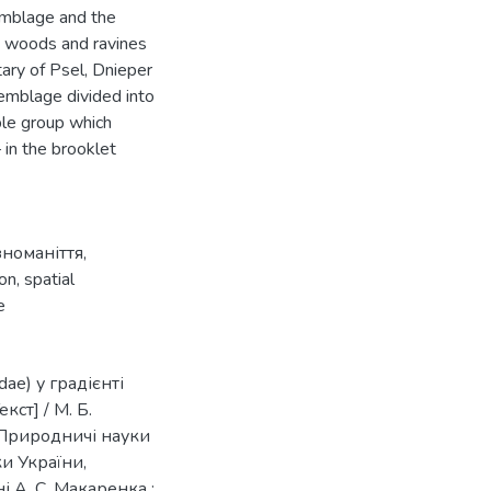
emblage and the
us woods and ravines
tary of Psel, Dnieper
emblage divided into
ble group which
 in the brooklet
зноманіття
,
ion
,
spatial
e
dae) у градієнті
ст] / М. Б.
/ Природничі науки
ки України,
 А. С. Макаренка ;