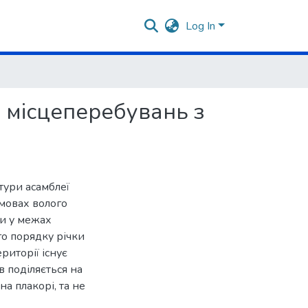
Log In
ті місцеперебувань з
тури асамблеї
умовах волого
ми у межах
го порядку річки
риторії існує
в поділяється на
на плакорі, та не