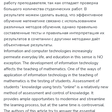
работу преподавателя, так как отпадает проверка
большого количества студенческих работ. В
результате можем сделать вывод, что эффективное
обучение математике связано с использованием
различных методов обучения, однако правильно
составленные тесты и правильная интерпретация их
результатов в сочетании с другими методами даёт
объективные результаты.
Information and computer technologies increasingly
permeate everyday life, and education in this sense is NO
exception. The development of information technology
affects the teaching of mathematics. One of the ways of
application of information technology in the teaching of
mathematics is the testing of students. Assessment of
students ' knowledge using tests "online" is a relatively new
method of assessment and control of knowledge. It
provides ample opportunities to modernise and streamline
the learning process, but at the same time is controversial.
The authors of this article try to answer the essential