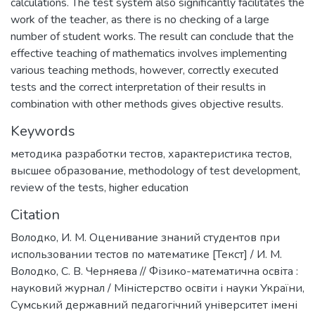
calculations. The test system also significantly facilitates the
work of the teacher, as there is no checking of a large
number of student works. The result can conclude that the
effective teaching of mathematics involves implementing
various teaching methods, however, correctly executed
tests and the correct interpretation of their results in
combination with other methods gives objective results.
Keywords
методика разработки тестов
,
характеристика тестов
,
высшее образование
,
methodology of test development
,
review of the tests
,
higher education
Citation
Володко, И. М. Оценивание знаний студентов при
использовании тестов по математике [Текст] / И. М.
Володко, С. В. Черняева // Фізико-математична освіта :
науковий журнал / Міністерство освіти і науки України,
Сумський державний педагогічний університет імені