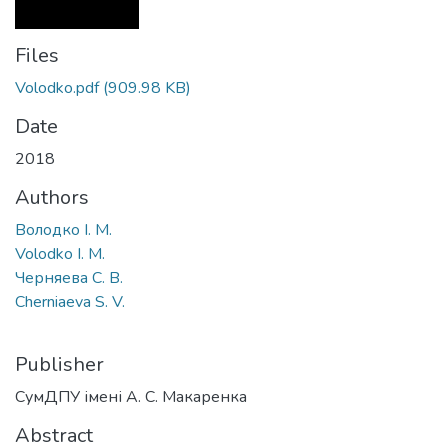
Files
Volodko.pdf
(909.98 KB)
Date
2018
Authors
Володко І. М.
Volodko I. M.
Черняева С. В.
Cherniaeva S. V.
Publisher
СумДПУ імені А. С. Макаренка
Abstract