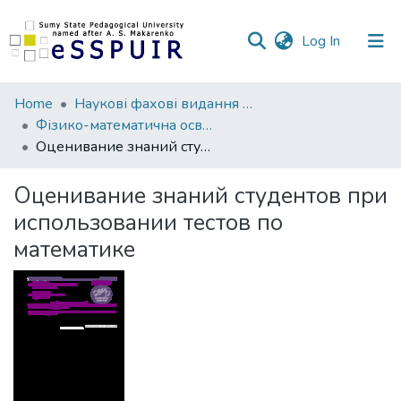
(current)
Log In
Communities
Home
Наукові фахові видання СумДПУ
&
Фізико-математична освіта
Collections
Оценивание знаний студентов при использовании тестов по математике
All of DSpace
Оценивание знаний студентов при
использовании тестов по
Statistics
математике