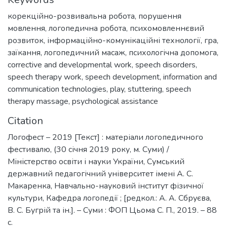
корекційно-розвивальна робота
,
порушення
мовлення
,
логопедична робота
,
психомовленнєвий
розвиток
,
інформаційно-комунікаційні технології
,
гра
,
заїкання
,
логопедичний масаж
,
психологічна допомога
,
corrective and developmental work
,
speech disorders
,
speech therapy work
,
speech development
,
information and
communication technologies
,
play
,
stuttering
,
speech
therapy massage
,
psychological assistance
Citation
Логофест – 2019 [Текст] : матеріали логопедичного
фестивалю, (30 січня 2019 року, м. Суми) /
Міністерство освіти і науки України, Сумський
державний педагогічний університет імені А. С.
Макаренка, Навчально-науковий інститут фізичної
культури, Кафедра логопедії ; [редкол.: А. А. Сбруєва,
В. С. Бугрій та ін.]. – Суми : ФОП Цьома С. П., 2019. – 88
с.