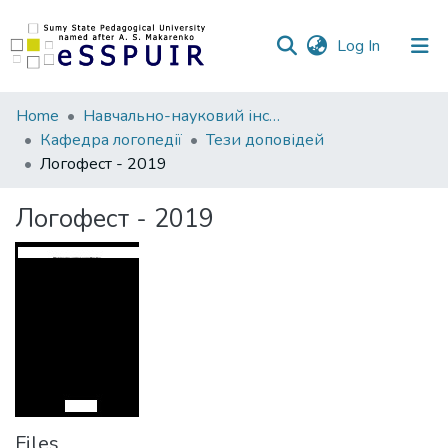
(current)
Log In
Communities
Home
Навчально-науковий інститут фізичної культури
&
Кафедра логопедії
Тези доповідей
Collections
Логофест - 2019
All of DSpace
Логофест - 2019
Statistics
Files