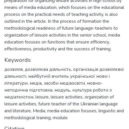
preparation for organizing leisure activities in high school by
means of media education, which focuses on the educational
process on the practical needs of teaching activity, is also
outlined in the article. In the process of formation the
methodological readiness of future language-teachers to
organization of leisure activities in the senior school, media
education focuses on functions that ensure efficiency,
effectiveness, productivity and the success of training.
Keywords
дозвілля
,
дозвіллєва діяльність
,
організація дозвіллєвої
діяльності
,
майбутній вчитель української мови і
літератури
,
медіа
,
засоби медіаосвіти
,
мовно-
методична підготовка
,
модуль
,
культура роботи з
медіатекстом
,
leisure
,
leisure activities
,
organization of
leisure activities
,
future teacher of the Ukrainian language
and literature
,
Media
,
media education focuses
,
linguistic and
methodological training
,
module
Citation