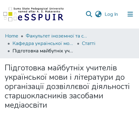
(current)
Log In
Communities
Home
Факультет іноземної та слов’янської філології
&
Кафедра української мови та літератури
Статті
Collections
Підготовка майбутніх учителів української мови і літератури до організації дозвіллєвої діяльності старшокласників засобами медіаосвіти
All of DSpace
Підготовка майбутніх учителів
української мови і літератури до
Statistics
організації дозвіллєвої діяльності
старшокласників засобами
медіаосвіти