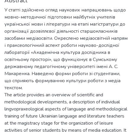
Abstract
У статті здійснено огляд наукових напрацювань щодо
мовно-методичної підготовки майбутніх учителів
української мови і літератури на етапі магістратури до
організації дозвіллєвої діяльності старшокласників
засобами медіаосвіти. Окреслено медіаосвітній напрям
і праксеологічний аспект роботи науково-дослідної
лабораторії «Академічна культура дослідника в
освітньому просторі», що функціонує в Сумському
державному педагогічному університеті імені А. С.
Макаренка. Наведено форми роботи зі студентами,
що сприяють формуванню культури роботи з медіа
текстом.
The article provides an overview of scientific and
methodological developments, a description of individual
lingvopraxeological aspects of language and methodological
training of future Ukrainian language and literature teachers
at the magistracy stage for the organization of leisure
activities of senior students by means of media education. It