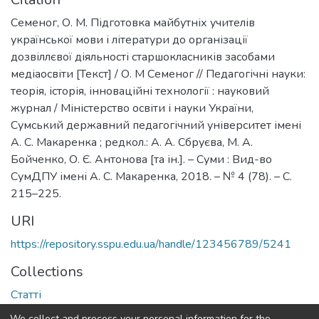
Семеног, О. М. Підготовка майбутніх учителів
української мови і літератури до організації
дозвіллєвої діяльності старшокласників засобами
медіаосвіти [Текст] / О. М Семеног // Педагогічні науки:
теорія, історія, інноваційні технології : науковий
журнал / Міністерство освіти і науки України,
Сумський державний педагогічний університет імені
А. С. Макаренка ; редкол.: А. А. Сбруєва, М. А.
Бойченко, О. Є. Антонова [та ін.]. – Суми : Вид-во
СумДПУ імені А. С. Макаренка, 2018. – № 4 (78). – С.
215–225.
URI
https://repository.sspu.edu.ua/handle/123456789/5241
Collections
Статті
We collect and process your personal information for the