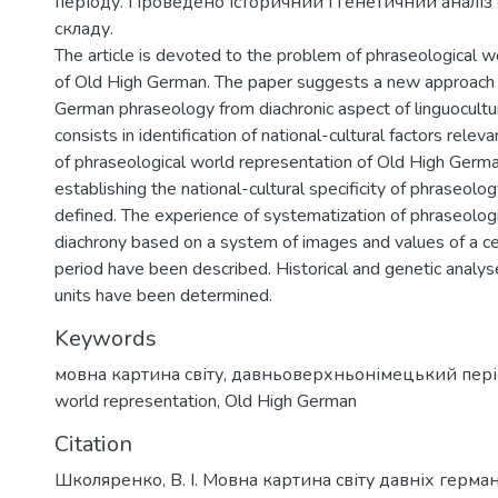
періоду. Проведено історичний і генетичний аналіз
складу.
The article is devoted to the problem of phraseological w
of Old High German. The paper suggests a new approach 
German phraseology from diachronic aspect of linguocultu
consists in identification of national-cultural factors relev
of phraseological world representation of Old High German.
establishing the national-cultural specificity of phraseol
defined. The experience of systematization of phraseologic
diachrony based on a system of images and values of a cer
period have been described. Historical and genetic analys
units have been determined.
Keywords
мовна картина світу
,
давньоверхньонімецький пер
world representation
,
Old High German
Citation
Школяренко, В. І. Мовна картина світу давніх германців