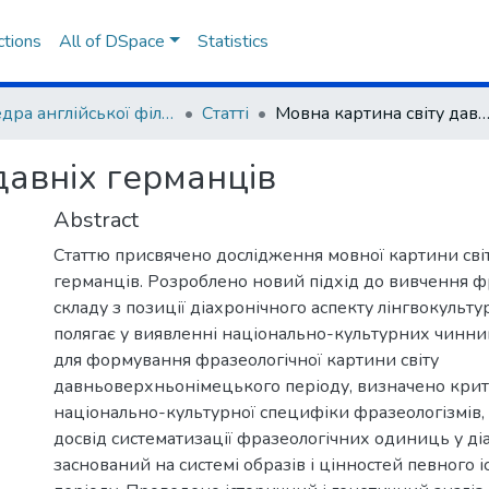
ctions
All of DSpace
Statistics
Кафедра англійської філології та лінгводидактики
Статті
Мовна картина світу давніх герма
давніх германців
Abstract
Статтю присвячено дослідження мовної картини світ
германців. Розроблено новий підхід до вивчення ф
складу з позиції діахронічного аспекту лінгвокультур
полягає у виявленні національно-культурних чинни
для формування фразеологічної картини світу
давньоверхньонімецького періоду, визначено крит
національно-культурної специфіки фразеологізмів,
досвід систематизації фразеологічних одиниць у діа
заснований на системі образів і цінностей певного 