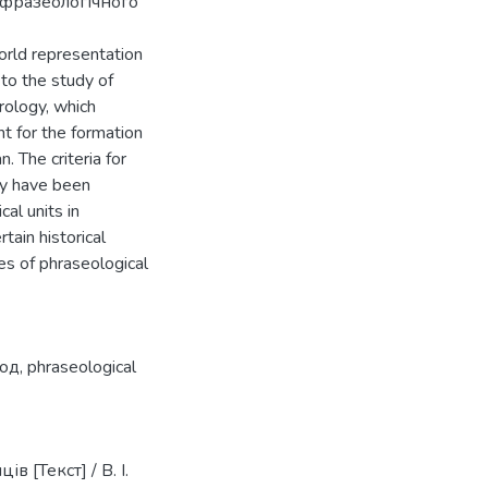
 фразеологічного
orld representation
to the study of
rology, which
ant for the formation
 The criteria for
ogy have been
al units in
tain historical
es of phraseological
іод
,
phraseological
 [Текст] / В. І.