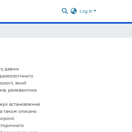
Log In
нців
у давніх
разеологічного
ології, який
ків, релевантних
ерії встановлення
 а також описано
хронії,
історичного