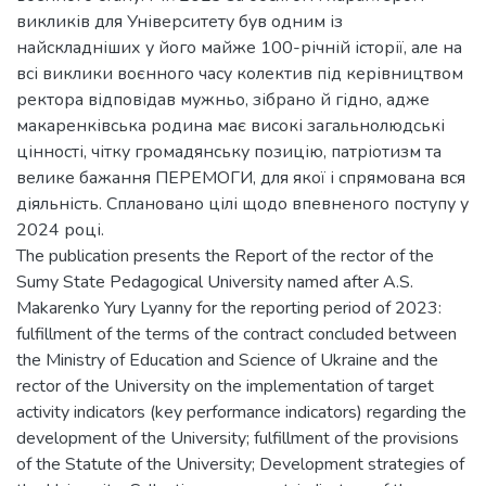
викликів для Університету був одним із
найскладніших у його майже 100-річній історії, але на
всі виклики воєнного часу колектив під керівництвом
ректора відповідав мужньо, зібрано й гідно, адже
макаренківська родина має високі загальнолюдські
цінності, чітку громадянську позицію, патріотизм та
велике бажання ПЕРЕМОГИ, для якої і спрямована вся
діяльність. Сплановано цілі щодо впевненого поступу у
2024 році.
The publication presents the Report of the rector of the
Sumy State Pedagogical University named after A.S.
Makarenko Yury Lyanny for the reporting period of 2023:
fulfillment of the terms of the contract concluded between
the Ministry of Education and Science of Ukraine and the
rector of the University on the implementation of target
activity indicators (key performance indicators) regarding the
development of the University; fulfillment of the provisions
of the Statute of the University; Development strategies of