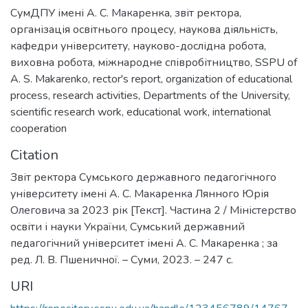
СумДПУ імені А. С. Макаренка
,
звіт ректора
,
організація освітнього процесу
,
наукова діяльність
,
кафедри університету
,
науково-дослідна робота
,
виховна робота
,
міжнародне співробітництво
,
SSPU of
A. S. Makarenko
,
rector's report
,
organization of educational
process
,
research activities
,
Departments of the University
,
scientific research work
,
educational work
,
international
cooperation
Citation
Звіт ректора Сумського державного педагогічного
університету імені А. С. Макаренка Лянного Юрія
Олеговича за 2023 рік [Текст]. Частина 2 / Міністерство
освіти і науки України, Сумський державний
педагогічний університет імені А. С. Макаренка ; за
ред. Л. В. Пшеничної. – Суми, 2023. – 247 с.
URI