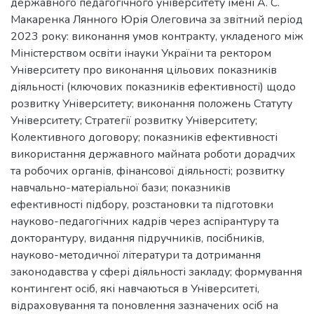
державного педагогічного університету імені А. С.
Макаренка Лянного Юрія Олеговича за звітний період
2023 року: виконання умов контракту, укладеного між
Міністерством освіти інауки України та ректором
Університету про виконання цільових показників
діяльності (ключових показників ефективності) щодо
розвитку Університету; виконання положень Статуту
Університету; Стратегії розвитку Університету;
Колективного договору; показників ефективності
використання державного майната роботи дорадчих
та робочих органів, фінансової діяльності; розвитку
навчально-матеріальної бази; показників
ефективності підбору, розстановки та підготовки
науково-педагогічних кадрів через аспірантуру та
докторантуру, видання підручників, посібників,
науково-методичної літератури та дотримання
законодавства у сфері діяльності закладу; формування
контингент осіб, які навчаються в Університеті,
відраховування та поновлення зазначених осіб на