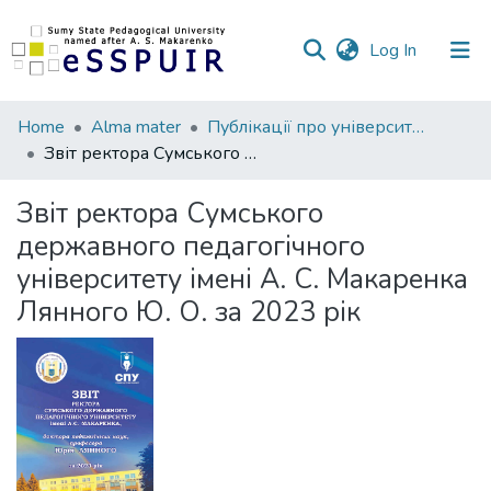
(current)
Log In
Communities
Home
Аlma mater
Публікації про університет
&
Звіт ректора Сумського державного педагогічного університету імені А. С. Макаренка Лянного Ю. О. за 2023 рік
Collections
Звіт ректора Сумського
All of DSpace
державного педагогічного
університету імені А. С. Макаренка
Statistics
Лянного Ю. О. за 2023 рік