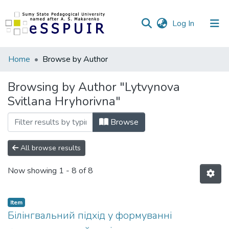
(current)
Log In
Communities
Home
Browse by Author
&
Collections
Browsing by Author "Lytvynova
Svitlana Hryhorivna"
All of DSpace
Browse
All browse results
Now showing
1 - 8 of 8
Item
Білінгвальний підхід у формуванні