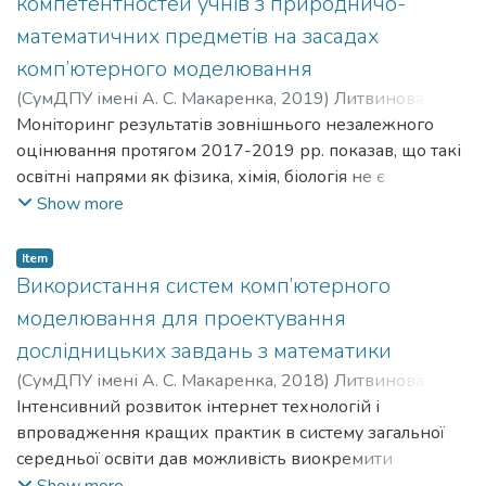
компетентностей учнів з природничо-
математичних предметів на засадах
комп’ютерного моделювання
(
СумДПУ імені А. С. Макаренка
,
2019
)
Литвинова
Світлана Григорівна
Моніторинг результатів зовнішнього незалежного
;
Lytvynova Svitlana Hryhorivna
оцінювання протягом 2017-2019 рр. показав, що такі
освітні напрями як фізика, хімія, біологія не є
популярними серед випускників закладів загальної
Show more
середньої освіти (ЗЗСО). Покращити ситуацію можна
шляхом активізації освітньої діяльності учнів, зокрема
Item
на засадах комп’ютерного моделювання.
Використання систем комп’ютерного
Формулювання проблеми. Відсутність україномовних
моделювання для проектування
ресурсів потребує здійснення кроку до впровадження
дослідницьких завдань з математики
білінгвального підходу в навчанні природничо-
(
СумДПУ імені А. С. Макаренка
,
2018
)
Литвинова
математичних предметів.
Світлана Григорівна
Інтенсивний розвиток інтернет технологій і
;
Lytvynova Svitlana Hryhorivna
Матеріали і методи. У процесі дослідження
впровадження кращих практик в систему загальної
використовувалися методи аналізу педагогічної,
середньої освіти дав можливість виокремити
методичної літератури і дисертаційних досліджень;
ефективні ІК-технології і задіяти для навчання учнів