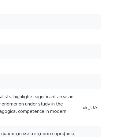
ists, highlights significant areas in
 phenomenon under study in the
uk_UA
edagogical competence in modern
х фахівців мистецького профілю,