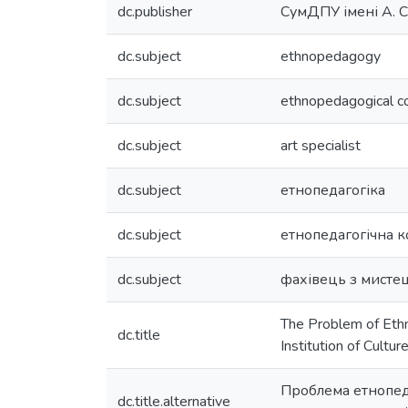
dc.publisher
СумДПУ імені А. 
dc.subject
ethnopedagogy
dc.subject
ethnopedagogical 
dc.subject
art specialist
dc.subject
етнопедагогіка
dc.subject
етнопедагогічна к
dc.subject
фахівець з мисте
The Problem of Ethn
dc.title
Institution of Cultur
Проблема етнопеда
dc.title.alternative