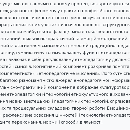
чущі змістові напрями в даному процесі, конкретизуються 
сліджуваного феномену у практиці професійного становле
опедагогічної компетентності в умовах сучасного вищого м
праць вітчизняних учених визначено провідні структурні
підготовки майбутнього фахівця мистецько-педагогічного 
гнітивний, діяльнісно-практичний та емоційно-оціночний.
ний із осягненням смислових цінностей традиційної педаго
огічну, гуманістичну і стимулювальну функції етнопедагог
ва і включає в себе регулювальну етнопедагогічну діяльніс
остей і смислів. Когнітивний компонент розкриває поняття 
компетентність», «етнопедагогічне мислення». Його сутність
 багатою різноманітністю джерел енопедагогічної інформац
 Діяльнісно-практичний компонент відображає культуротво
ей етнопедагогіки й технологій етнокультурного вихованн
ння нових мистецьких і педагогічних технологій, спрямов
вних та процесуальних складових творчої роботи. Емоційн
 рефлексивне освоєння цінностей і технологій етнопедаго
яди та переконання, норми і способи діяльності.