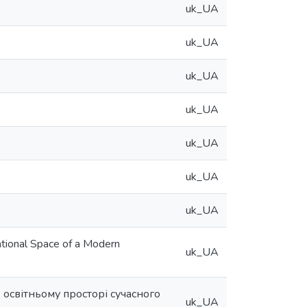
uk_UA
uk_UA
uk_UA
uk_UA
uk_UA
uk_UA
uk_UA
ational Space of a Modern
uk_UA
 освітньому просторі сучасного
uk_UA