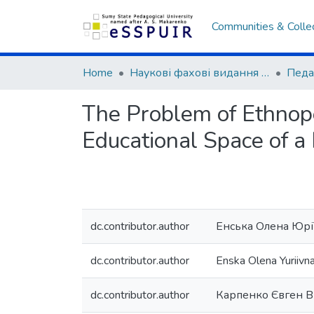
Communities & Colle
Home
Наукові фахові видання СумДПУ
The Problem of Ethnope
Educational Space of a 
dc.contributor.author
Енська Олена Юрі
dc.contributor.author
Enska Olena Yuriivn
dc.contributor.author
Карпенко Євген В