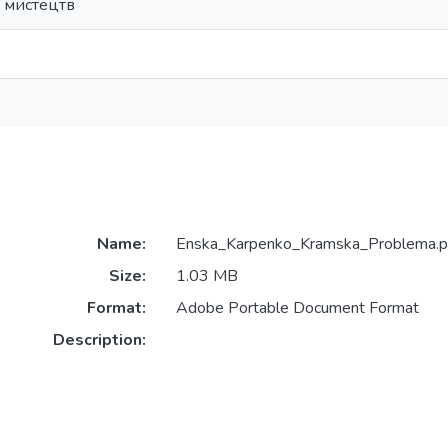
і мистецтв
Name:
Enska_Karpenko_Kramska_Problema.p
Size:
1.03 MB
Format:
Adobe Portable Document Format
Description: