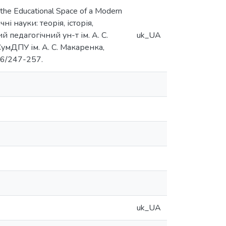
 the Educational Space of a Modern
ічні науки: теорія, історія,
 педагогічний ун-т ім. А. С.
uk_UA
: СумДПУ ім. А. С. Макаренка,
06/247-257.
uk_UA