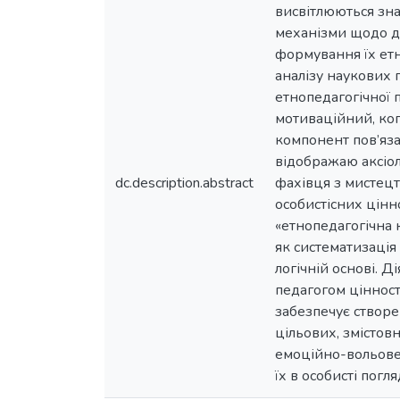
висвітлюються зна
механізми щодо до
формування їх етн
аналізу наукових 
етнопедагогічної 
мотиваційний, ко
компонент пов’яза
відображаю аксіол
dc.description.abstract
фахівця з мистецт
особистісних цінн
«етнопедагогічна 
як систематизація
логічній основі.
педагогом цінност
забезпечує створе
цільових, змісто
емоційно-вольове,
їх в особисті погл