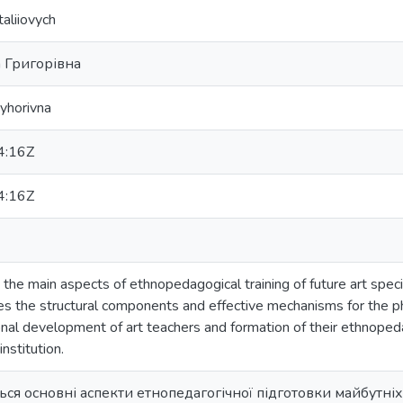
aliiovych
 Григорівна
yhorivna
4:16Z
4:16Z
s the main aspects of ethnopedagogical training of future art special
fies the structural components and effective mechanisms for the
ional development of art teachers and formation of their ethnop
institution.
ться основні аспекти етнопедагогічної підготовки майбутні