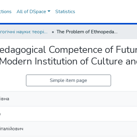
ctions
All of DSpace
Statistics
Педагогічні науки: теорія, історія, інноваційні технології
The Problem of Ethnopedagogical Competence of Future Art Specialists in the Educational Space of a Modern Institution of Culture and Arts
dagogical Competence of Future
Modern Institution of Culture a
Simple item page
ївна
a
італійович