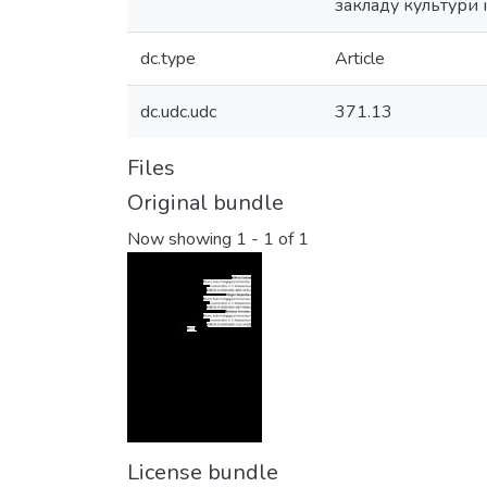
закладу культури 
dc.type
Article
dc.udc.udc
371.13
Files
Original bundle
Now showing
1 - 1 of 1
License bundle