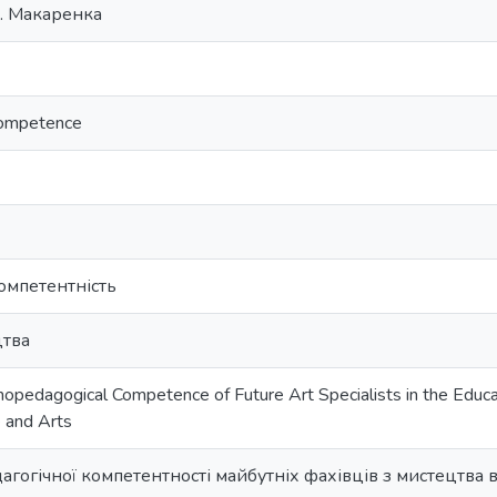
С. Макаренка
competence
омпетентність
цтва
opedagogical Competence of Future Art Specialists in the Educ
e and Arts
гогічної компетентності майбутніх фахівців з мистецтва в