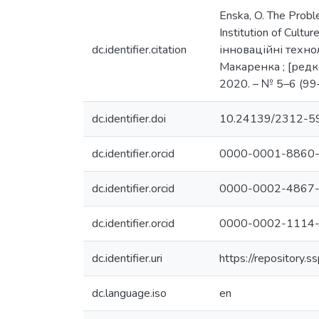
Enska, O. The Probl
Institution of Cultu
dc.identifier.citation
інноваційні техно
Макаренка ; [редкол
2020. – № 5–6 (99
dc.identifier.doi
10.24139/2312-5
dc.identifier.orcid
0000-0001-8860
dc.identifier.orcid
0000-0002-4867
dc.identifier.orcid
0000-0002-1114
dc.identifier.uri
https://repository
dc.language.iso
en