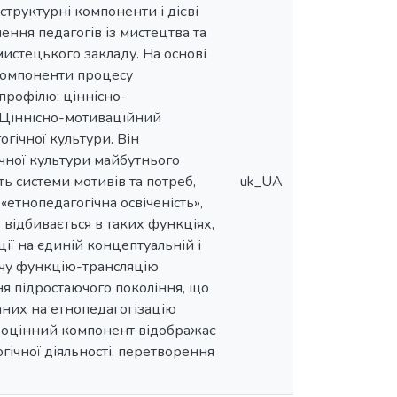
структурні компоненти і дієві
ння педагогів із мистецтва та
истецького закладу. На основі
 компоненти процесу
профілю: ціннісно-
 Ціннісно-мотиваційний
гічної культури. Він
ічної культури майбутнього
ть системи мотивів та потреб,
uk_UA
«етнопедагогічна освіченість»,
 відбивається в таких функціях,
ії на єдиній концептуальній і
рчу функцію-трансляцію
я підростаючого покоління, що
аних на етнопедагогізацію
о-оцінний компонент відображає
гічної діяльності, перетворення