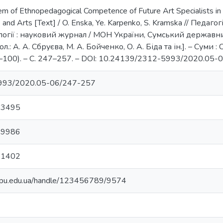
em of Ethnopedagogical Competence of Future Art Specialists in
re and Arts [Text] / O. Enska, Ye. Karpenko, S. Kramska // Педагог
логії : науковий журнал / МОН України, Сумський державний
.: А. А. Сбруєва, М. А. Бойченко, О. А. Біда та ін.]. – Суми 
–100). – С. 247–257. – DOI: 10.24139/2312-5993/2020.05-
993/2020.05-06/247-257
-3495
-9986
-1402
.sspu.edu.ua/handle/123456789/9574