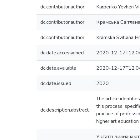
dc.contributor.author
Karpenko Yevhen Vit
dc.contributor.author
Крамська Світлана
dc.contributor.author
Kramska Svitlana Hr
dc.date.accessioned
2020-12-17T12:0
dc.date.available
2020-12-17T12:0
dc.date.issued
2020
The article identifie
this process, speci
dc.description.abstract
practice of profess
higher art education 
У статті визначаю