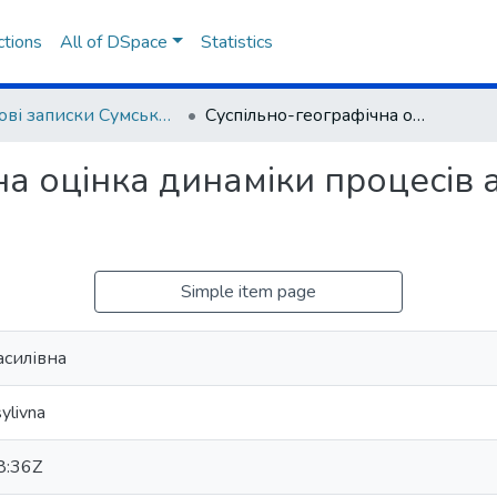
ctions
All of DSpace
Statistics
Наукові записки Сумського державного педагогічного університету. Географічні науки
Суспільно-географічна оцінка динаміки процесів автомобілізації в Україні
а оцінка динаміки процесів а
Simple item page
асилівна
ylivna
8:36Z