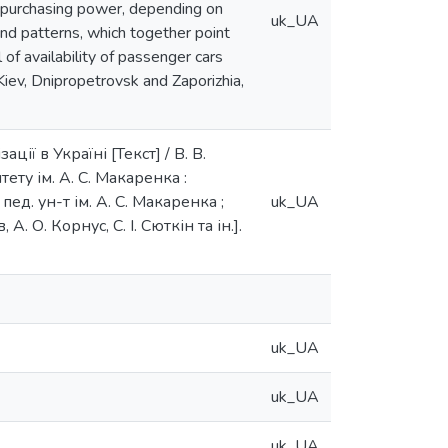
f purchasing power, depending on
uk_UA
nd patterns, which together point
l of availability of passenger cars
 Kiev, Dnipropetrovsk and Zaporizhia,
ії в Україні [Текст] / В. В.
ту ім. А. С. Макаренка :
д. ун-т ім. А. С. Макаренка ;
uk_UA
. О. Корнус, С. І. Сюткін та ін.].
uk_UA
uk_UA
uk_UA