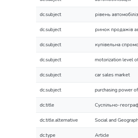
dc.subject
рівень автомобіліз
dc.subject
ринок продажів а
dc.subject
купівельна спром
dc.subject
motorization level o
dc.subject
car sales market
dc.subject
purchasing power of
dc.title
Суспільно-географ
dc.title.alternative
Social and Geograp
dc.type
Article