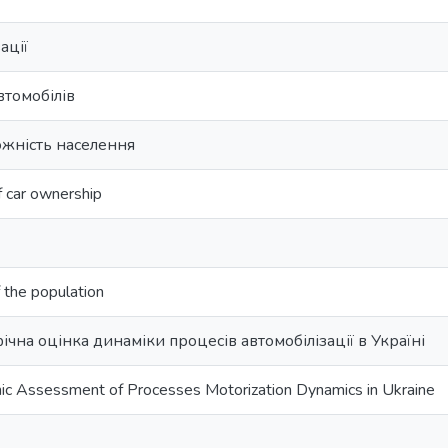
ації
втомобілів
ожність населення
f car ownership
 the population
ічна оцінка динаміки процесів автомобілізації в Україні
hic Assessment of Processes Motorization Dynamics in Ukraine