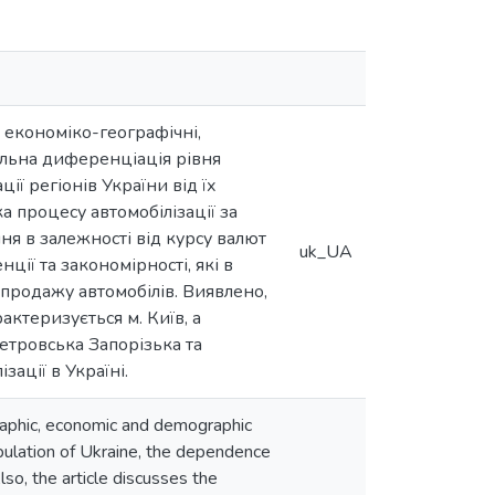
а економіко-географічні,
нальна диференціація рівня
ії регіонів України від їх
а процесу автомобілізації за
ня в залежності від курсу валют
uk_UA
ції та закономірності, які в
 продажу автомобілів. Виявлено,
ктеризується м. Київ, а
петровська Запорізька та
ації в Україні.
graphic, economic and demographic
opulation of Ukraine, the dependence
so, the article discusses the