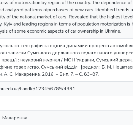
cess of motorization by region of the country. The dependence o
d analyzed patterns ofpurchases of new cars. Identified trends a
ility of the national market of cars. Revealed that the highest leve
ty. Kyiv and leading regions in terms of population motorization is
lysis of some economic aspects of car ownership in Ukraine.
успільно-географічна оцінка динаміки процесів автомобілізац
ові записки Сумського державного педагогічного університе
 праць] : науковий журнал / МОН України, Сумський держ. пе
чне товариство, Сумський відділ ; [редкол.: Б. М. Нешатаєв, А
. А. С. Макаренка, 2016. – Вип. 7. – С. 83–87.
.sspu.edu.ua/handle/123456789/4391
С. Макаренка