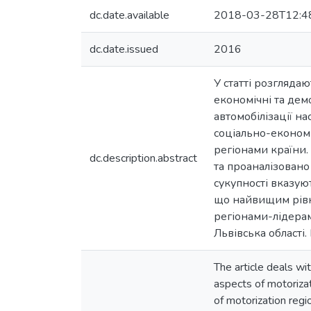
dc.date.available
2018-03-28T12:4
dc.date.issued
2016
У статті розглядаю
економічні та дем
автомобілізації на
соціально-економі
регіонами країни.
dc.description.abstract
та проаналізовано 
сукупності вказую
що найвищим рівне
регіонами-лідерам
Львівська області.
The article deals wi
aspects of motorizat
of motorization regi