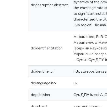
dynamics of the pro
dc.description.abstract
the exchange rate an
to significant instab
characterized the ci
Lviv region. The ana
Авраменко, В. В. С
Авраменко // Наук
dc.identifier.citation
[збірник наукових
Українське географі
– Суми : СумДПУ ім
dc.identifier.uri
https://repository
dc.language.iso
uk
dc.publisher
СумДПУ імені А. 
dc.subject
автомобілізація