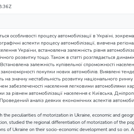
8:36Z
ться особливості процесу автомобілізації в Україні, зокрем
ографічні аспекти процесу автомобілізації, вивчена регіо
селення України, встановлена залежність рівня автомобілізац
чного розвитку тощо. Також в статті розглядається динамік
 Встановлена залежність купівельної спроможності населен
закономірності покупки нових автомобілів. Виявлені тенден
ть на значну нестабільність розвитку національного ринку
м забезпеченості населення легковими автомобілями хара
и за рівнем автомобілізації населення є Київська, Дніпро
 Проведений аналіз деяких економічних аспектів автомобіліз
th the peculiarities of motorization in Ukraine, economic and geo
ion, studied the regional differentiation of motorization of the p
ons of Ukraine on their socio-economic development and so on. Al