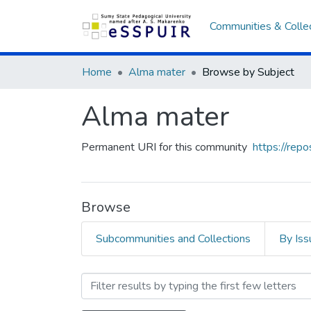
Communities & Colle
Home
Аlma mater
Browse by Subject
Аlma mater
Permanent URI for this community
https://rep
Browse
Subcommunities and Collections
By Iss
Browsing Аlma mater by Sub