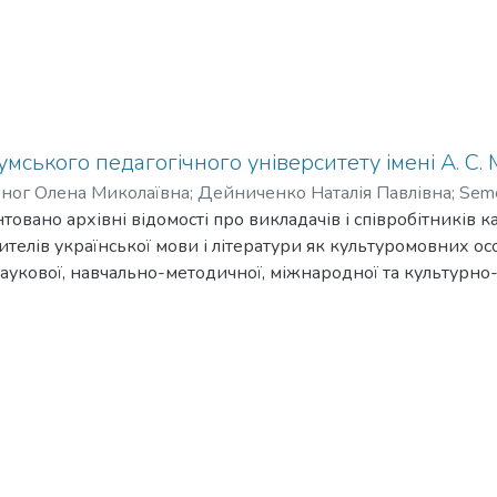
умського педагогічного університету імені А. С.
ног Олена Миколаївна
;
Дейниченко Наталія Павлівна
;
Seme
овано архівні відомості про викладачів і співробітників 
ителів української мови і літератури як культуромовних ос
укової, навчально-методичної, міжнародної та культурно-
 науково-педагогічних працівників, учителів, широкої гром