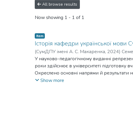
All browse results
Now showing
1 - 1 of 1
Item
Історія кафедри української мови С
(
СумДПУ імені А. С. Макаренка
,
2024
)
Семе
Pavlivna
У науково-педагогічному виданні репрезент
роки здійснює в університеті підготовку вч
Окреслено основні напрями й результати на
кафедри.
Show more
Для студентів філологічних спеціальностей,