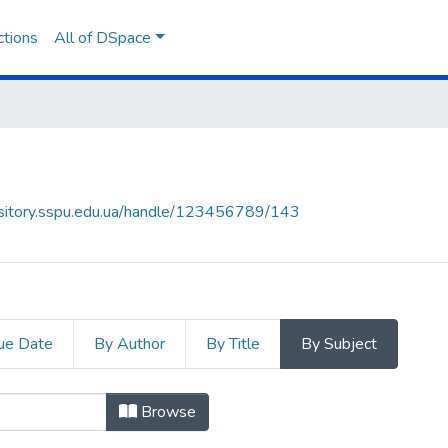
ctions
All of DSpace
ository.sspu.edu.ua/handle/123456789/143
ue Date
By Author
By Title
By Subject
ject "culturally and linguistically 
Browse