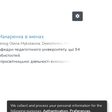
 Макаренка в іменах
nog Olena Mykolaivna
;
Deinichenko Nataliya
кафедри педагогічного університету, що 94
обистостей.
просвітницької діяльності викладачів
адськості.
We collect and process your personal information for the
following purposes:
Authentication, Preferences,