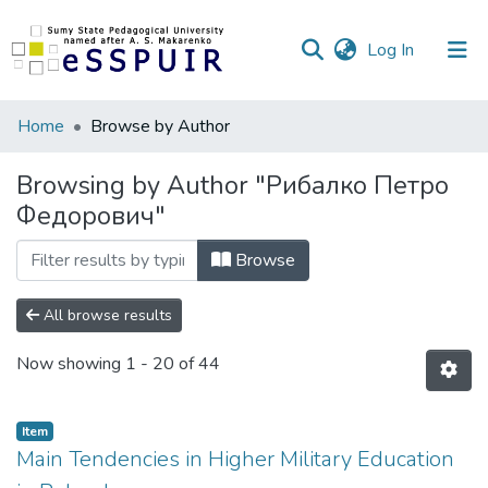
(current)
Log In
Communities
Home
Browse by Author
&
Collections
Browsing by Author "Рибалко Петро
Федорович"
All of DSpace
Browse
All browse results
Now showing
1 - 20 of 44
Item
Main Tendencies in Higher Military Education