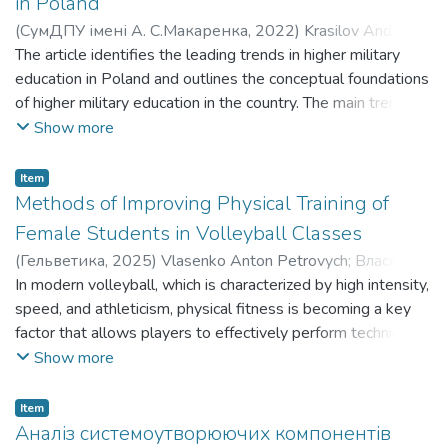
in Poland
(
СумДПУ імені А. С.Макаренка
,
2022
)
Krasilov Andrii
Dmytrovych
The article identifies the leading trends in higher military
;
Красілов Андрій Дмитрович
;
Rybalko Petro
Fedorovych
education in Poland and outlines the conceptual foundations
;
Рибалко Петро Федорович
of higher military education in the country. The main trends in
higher military education in Poland include:
Show more
- Standardizing the regulatory framework of higher military
education
Item
- Implementing strategic development goals of the state
Methods of Improving Physical Training of
into the higher
Female Students in Volleyball Classes
military education system
(
Гельветика
,
2025
)
Vlasenko Anton Petrovych
;
Власенко
- Structuring the management of the higher military
Антон Петрович
In modern volleyball, which is characterized by high intensity,
;
Rybalko Petroedorovych
;
Рибалко
education system.
Петро Федорович
speed, and athleticism, physical fitness is becoming a key
factor that allows players to effectively perform technical
techniques, withstand significant physical exertion, and
Show more
recover quickly after games and training. For female
students who are actively involved in volleyball, physical
Item
fitness is of particular importance as their bodies continue to
Аналіз системоутворюючих компонентів