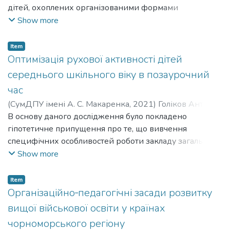
дітей, охоплених організованими формами
рекомендації щодо оформлення звітної документації
відпочинку та оздоровлення, зокрема дітей-сиріт та
Show more
та пояснення до її упорядкування.
дітей, позбавлених батьківського піклування, дітей-
Навчально-методичний посібник – це навчально-
інвалідів, дітей, які постраждали внаслідок катастрофи
методичний комплекс, який розрахований на
Item
на Чорнобильській АЕС, дітей з багатодітних та
Оптимізація рухової активності дітей
студентів, магістрантів, вчителів фізичної культури,
малозабезпечених сімей.
викладачів ВНЗ, методистів.
середнього шкільного віку в позаурочний
час
(
СумДПУ імені А. С. Макаренка
,
2021
)
Голіков Антон
Сергійович
В основу даного дослідження було покладено
;
Holikov Anton Serhiiovych
;
Рибалко Петро
Федорович
гіпотетичне припущення про те, що вивчення
;
Rybalko Petro Fedorovych
специфічних особливостей роботи закладу загальної
середньої освіти в позаурочний час у сучасних умовах
Show more
дозволить обґрунтувати та визначити комплекс
організаційно-методичних механізмів, які зможуть
Item
забезпечити підвищення оздоровчої ефективності
Організаційно‐педагогічні засади розвитку
фізичного виховання за рахунок розподілу дітей по
вищої військової освіти у країнах
групах з врахуванням їхнього фізичного стану,
чорноморського регіону
проведення спеціально організованих видів