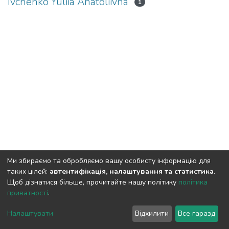
Ivchenko Yuliia Anatoliivna
1
Ми збираємо та обробляємо вашу особисту інформацію для
таких цілей:
автентифікація, налаштування та статистика
.
Щоб дізнатися більше, прочитайте нашу політику
політика
приватності
.
DSpace software and SSPU named after A.S. Makarenko
copyright © 2002-2026
LYRASIS
Налаштувати
Відхилити
Все гаразд
Cookie settings
Privacy policy
Send Feedback