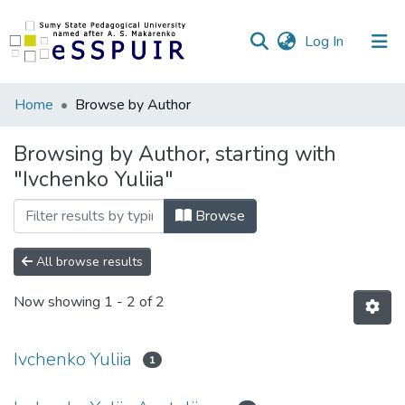
(current)
Log In
Communities
Home
Browse by Author
&
Collections
Browsing by Author, starting with
"Ivchenko Yuliia"
All of DSpace
Browse
All browse results
Now showing
1 - 2 of 2
Ivchenko Yuliia
1